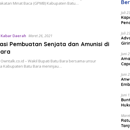
Ber
katan Minat Baca (GPMB) Kabupaten Batu…
Juli 
Kapo
Pen
Peng
Juli 
,
Kabar Daerah
Maret 26, 2021
Advo
kasi Pembuatan Senjata dan Amunisi di
Gir
Coc
Bara
Juni 
Ama
 Owntalk.co.id – Wakil Bupati Batu Bara bersama unsur
Cap
a Kabupaten Batu Bara meninjau…
Juni 
Anw
Emb
Per
Juni 
Bunt
Huk
Bat
Maret
Rat
Tanj