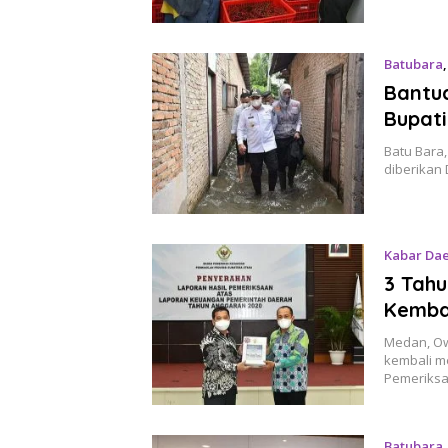
Batubara
Bantua
Bupati
Batu Bara,
diberikan
Kabar Da
3 Tahu
Kemba
Medan, Ow
kembali m
Pemeriks
Batubara