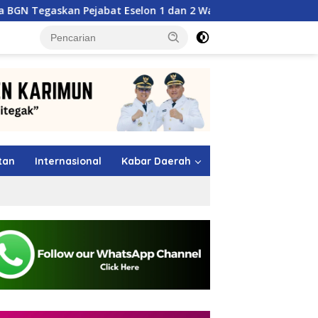
t Eselon 1 dan 2 Wajib Berkarya di Daerah, Bukan Menumpuk di
tutup
tan
Internasional
Kabar Daerah