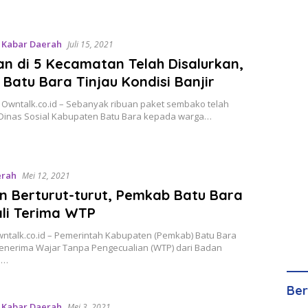
,
Kabar Daerah
Juli 15, 2021
n di 5 Kecamatan Telah Disalurkan,
 Batu Bara Tinjau Kondisi Banjir
 Owntalk.co.id – Sebanyak ribuan paket sembako telah
 Dinas Sosial Kabupaten Batu Bara kepada warga…
erah
Mei 12, 2021
n Berturut-turut, Pemkab Batu Bara
li Terima WTP
ntalk.co.id – Pemerintah Kabupaten (Pemkab) Batu Bara
enerima Wajar Tanpa Pengecualian (WTP) dari Badan
a…
Ber
,
Kabar Daerah
Mei 3, 2021