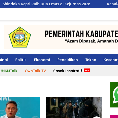
Dua Emas di Kejurnas 2026
Kepala BGN Tegaskan Pejaba
inal
Politik
Ekonomi
Pendidikan
Tekno
Keseha
UMKMTalk
OwnTalk TV
Sosok Inspiratif