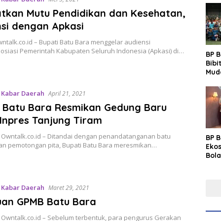
atkan Mutu Pendidikan dan Kesehatan,
si dengan Apkasi
talk.co.id – Bupati Batu Bara menggelar audiensi
osiasi Pemerintah Kabupaten Seluruh Indonesia (Apkasi) di…
BP 
Bibi
Mud
Prim
Gras
,
Kabar Daerah
April 21, 2021
Fest
i Batu Bara Resmikan Gedung Baru
Inpres Tanjung Tiram
, Owntalk.co.id – Ditandai dengan penandatanganan batu
BP 
dan pemotongan pita, Bupati Batu Bara meresmikan…
Eko
Bola
Lew
Pre
,
Kabar Daerah
Maret 29, 2021
juan GPMB Batu Bara
, Owntalk.co.id – Sebelum terbentuk, para pengurus Gerakan