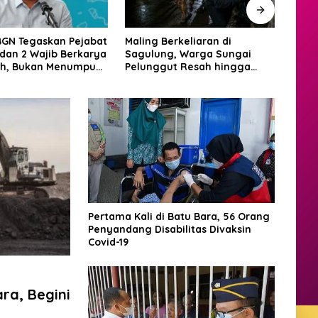
erkeliaran di
RSBP Batam Naik Kelas, Raih
BP B
g, Warga Sungai
Diamond Status WSO untuk
Pese
ut Resah hingga
Layanan Stroke Berstandar
Bata
gadang
Internasional
Grass
2026
Pertama Kali di Batu Bara, 56 Orang
Penyandang Disabilitas Divaksin
Covid-19
ra, Begini