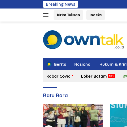
Langsung
Breaking News
Shindoka Kepri Raih 
ke
konten
Kirim Tulisan
Indeks
tutup
Berita
Nasional
Hukum & Krim
Kabar Covid
Loker Batam
#
Batu Bara