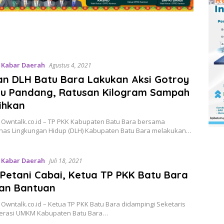
,
Kabar Daerah
Agustus 4, 2021
an DLH Batu Bara Lakukan Aksi Gotroy
lau Pandang, Ratusan Kilogram Sampah
ihkan
, Owntalk.co.id – TP PKK Kabupaten Batu Bara bersama
nas Lingkungan Hidup (DLH) Kabupaten Batu Bara melakukan…
,
Kabar Daerah
Juli 18, 2021
 Petani Cabai, Ketua TP PKK Batu Bara
kan Bantuan
 Owntalk.co.id – Ketua TP PKK Batu Bara didampingi Seketaris
erasi UMKM Kabupaten Batu Bara…