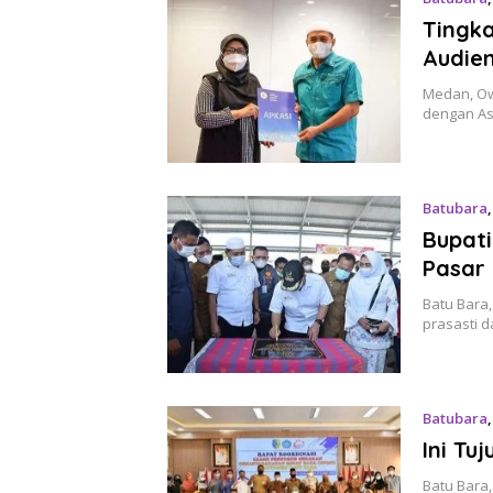
Tingk
Audien
Medan, Own
dengan As
Batubara
Bupat
Pasar 
Batu Bara
prasasti 
Batubara
Ini Tu
Batu Bara