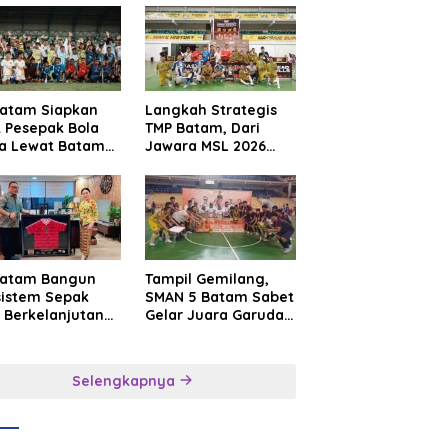
Batam Siapkan
Langkah Strategis
t Pesepak Bola
TMP Batam, Dari
a Lewat Batam
Jawara MSL 2026
e International
Menuju Panggung
sroot Football
Internasional
ival 2026
Batam Bangun
Tampil Gemilang,
sistem Sepak
SMAN 5 Batam Sabet
 Berkelanjutan
Gelar Juara Garuda
at Batam
Yaksa Cup I Kepri
mier FC
2026
Selengkapnya