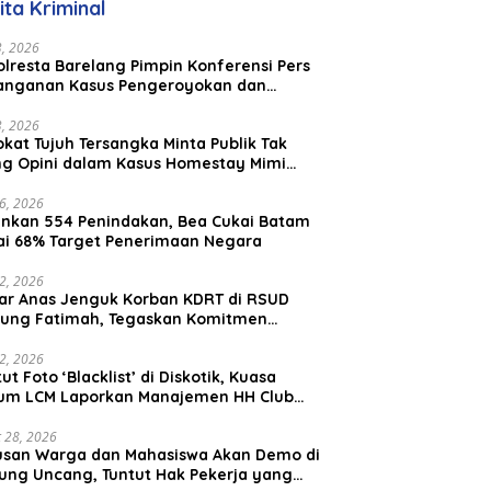
ita Kriminal
23, 2026
lresta Barelang Pimpin Konferensi Pers
anganan Kasus Pengeroyokan dan
aniayaan yang Viral di Media Sosial
23, 2026
kat Tujuh Tersangka Minta Publik Tak
ing Opini dalam Kasus Homestay Mimi
o
26, 2026
nkan 554 Penindakan, Bea Cukai Batam
ai 68% Target Penerimaan Negara
22, 2026
ar Anas Jenguk Korban KDRT di RSUD
ung Fatimah, Tegaskan Komitmen
lindungan Anak dan Korban Kekerasan
12, 2026
ut Foto ‘Blacklist’ di Diskotik, Kuasa
um LCM Laporkan Manajemen HH Club
am Ke Polresta Barelang
 28, 2026
usan Warga dan Mahasiswa Akan Demo di
ung Uncang, Tuntut Hak Pekerja yang