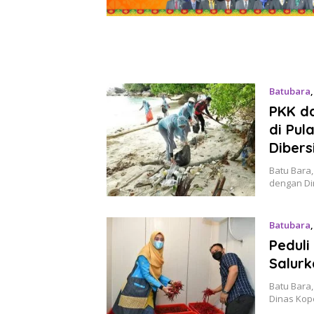
Batubara
PKK d
di Pu
Dibers
Batu Bara
dengan Di
Batubara
Peduli
Salur
Batu Bara,
Dinas Kop