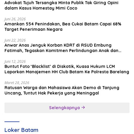
Advokat Tujuh Tersangka Minta Publik Tak Giring Opini
dalam Kasus Homestay Mimi Coco
Juni 26, 2026
Amankan 554 Penindakan, Bea Cukai Batam Capai 68%
Target Penerimaan Negara
Juni 22, 2026
Anwar Anas Jenguk Korban KDRT di RSUD Embung
Fatimah, Tegaskan Komitmen Perlindungan Anak dan
Korban Kekerasan
Juni 12, 2026
Buntut Foto ‘Blacklist’ di Diskotik, Kuasa Hukum LCM
Laporkan Manajemen HH Club Batam Ke Polresta Barelang
Maret 28, 2026
Ratusan Warga dan Mahasiswa Akan Demo di Tanjung
Uncang, Tuntut Hak Pekerja yang Meninggal
Selengkapnya
Loker Batam