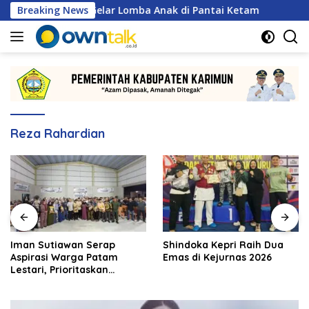
Langsung
S Karimun Gelar Lomba Anak di Pantai Ketam
Breaking News
Iman Suti
ke
konten
Reza Rahardian
Iman Sutiawan Serap
Shindoka Kepri Raih Dua
Aspirasi Warga Patam
Emas di Kejurnas 2026
Lestari, Prioritaskan
Pembangunan Rumah
Ibadah