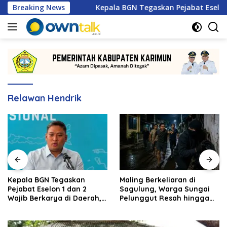
Langsung
nas 2026
Breaking News
Kepala BGN Tegaskan Pejabat Eselon 1 dan 2 
ke
konten
Relawan Hendrik
Kepala BGN Tegaskan
Maling Berkeliaran di
Pejabat Eselon 1 dan 2
Sagulung, Warga Sungai
Wajib Berkarya di Daerah,
Pelunggut Resah hingga
Bukan Menumpuk di
Rela Begadang
Jakarta