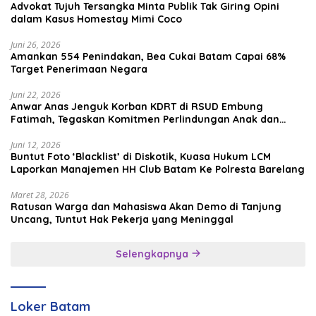
Advokat Tujuh Tersangka Minta Publik Tak Giring Opini
dalam Kasus Homestay Mimi Coco
Juni 26, 2026
Amankan 554 Penindakan, Bea Cukai Batam Capai 68%
Target Penerimaan Negara
Juni 22, 2026
Anwar Anas Jenguk Korban KDRT di RSUD Embung
Fatimah, Tegaskan Komitmen Perlindungan Anak dan
Korban Kekerasan
Juni 12, 2026
Buntut Foto ‘Blacklist’ di Diskotik, Kuasa Hukum LCM
Laporkan Manajemen HH Club Batam Ke Polresta Barelang
Maret 28, 2026
Ratusan Warga dan Mahasiswa Akan Demo di Tanjung
Uncang, Tuntut Hak Pekerja yang Meninggal
Selengkapnya
Loker Batam