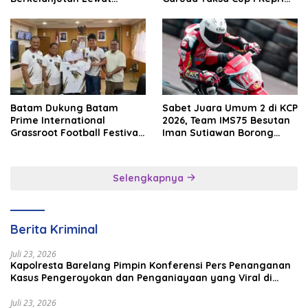
Batam Premier FC
2026
Batam Dukung Batam
Sabet Juara Umum 2 di KCP
Prime International
2026, Team IMS75 Besutan
Grassroot Football Festival
Iman Sutiawan Borong
2026, Perkuat Sport
Podium
Tourism dan Persahabatan
Indonesia–Singapura–
Selengkapnya
Brunei–Malaysia
Berita Kriminal
Juli 23, 2026
Kapolresta Barelang Pimpin Konferensi Pers Penanganan
Kasus Pengeroyokan dan Penganiayaan yang Viral di
Media Sosial
Juli 23, 2026