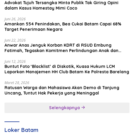
Advokat Tujuh Tersangka Minta Publik Tak Giring Opini
dalam Kasus Homestay Mimi Coco
Juni 26, 2026
Amankan 554 Penindakan, Bea Cukai Batam Capai 68%
Target Penerimaan Negara
Juni 22, 2026
Anwar Anas Jenguk Korban KDRT di RSUD Embung
Fatimah, Tegaskan Komitmen Perlindungan Anak dan
Korban Kekerasan
Juni 12, 2026
Buntut Foto ‘Blacklist’ di Diskotik, Kuasa Hukum LCM
Laporkan Manajemen HH Club Batam Ke Polresta Barelang
Maret 28, 2026
Ratusan Warga dan Mahasiswa Akan Demo di Tanjung
Uncang, Tuntut Hak Pekerja yang Meninggal
Selengkapnya
Loker Batam