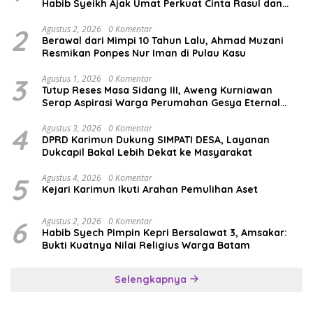
Habib Syeikh Ajak Umat Perkuat Cinta Rasul dan
Persatuan
2
Agustus 2, 2026
0 Komentar
Berawal dari Mimpi 10 Tahun Lalu, Ahmad Muzani
Resmikan Ponpes Nur Iman di Pulau Kasu
3
Agustus 1, 2026
0 Komentar
Tutup Reses Masa Sidang III, Aweng Kurniawan
Serap Aspirasi Warga Perumahan Gesya Eternal
soal USB SD
4
Agustus 3, 2026
0 Komentar
DPRD Karimun Dukung SIMPATI DESA, Layanan
Dukcapil Bakal Lebih Dekat ke Masyarakat
5
Agustus 4, 2026
0 Komentar
Kejari Karimun Ikuti Arahan Pemulihan Aset
6
Agustus 2, 2026
0 Komentar
Habib Syech Pimpin Kepri Bersalawat 3, Amsakar:
Bukti Kuatnya Nilai Religius Warga Batam
Selengkapnya