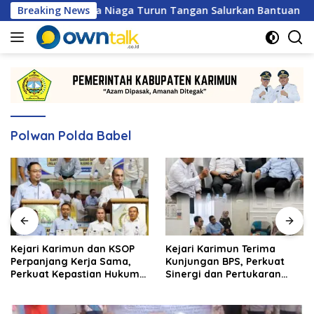
Langsung
tamina Patra Niaga Turun Tangan Salurkan Bantuan Kemanusia
Breaking News
ke
konten
Polwan Polda Babel
Kejari Karimun dan KSOP
Kejari Karimun Terima
Perpanjang Kerja Sama,
Kunjungan BPS, Perkuat
Perkuat Kepastian Hukum
Sinergi dan Pertukaran
di Sektor Maritim
Data