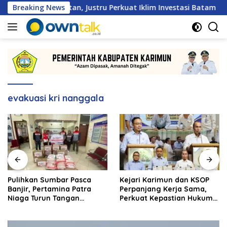
Langsung
n Hambatan, Justru Perkuat Iklim Investasi Batam
Breaking News
Pul
ke
konten
evakuasi kri nanggala
Pulihkan Sumbar Pasca
Kejari Karimun dan KSOP
Banjir, Pertamina Patra
Perpanjang Kerja Sama,
Niaga Turun Tangan
Perkuat Kepastian Hukum
Salurkan Bantuan
di Sektor Maritim
Kemanusiaan