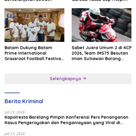
Batam Premier FC
2026
Batam Dukung Batam
Sabet Juara Umum 2 di KCP
Prime International
2026, Team IMS75 Besutan
Grassroot Football Festival
Iman Sutiawan Borong
2026, Perkuat Sport
Podium
Tourism dan Persahabatan
Indonesia–Singapura–
Selengkapnya
Brunei–Malaysia
Berita Kriminal
Juli 23, 2026
Kapolresta Barelang Pimpin Konferensi Pers Penanganan
Kasus Pengeroyokan dan Penganiayaan yang Viral di
Media Sosial
Juli 23, 2026