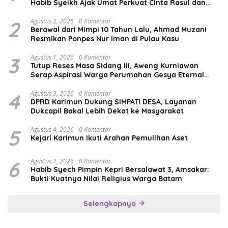
Habib Syeikh Ajak Umat Perkuat Cinta Rasul dan
Persatuan
2
Agustus 2, 2026
0 Komentar
Berawal dari Mimpi 10 Tahun Lalu, Ahmad Muzani
Resmikan Ponpes Nur Iman di Pulau Kasu
3
Agustus 1, 2026
0 Komentar
Tutup Reses Masa Sidang III, Aweng Kurniawan
Serap Aspirasi Warga Perumahan Gesya Eternal
soal USB SD
4
Agustus 3, 2026
0 Komentar
DPRD Karimun Dukung SIMPATI DESA, Layanan
Dukcapil Bakal Lebih Dekat ke Masyarakat
5
Agustus 4, 2026
0 Komentar
Kejari Karimun Ikuti Arahan Pemulihan Aset
6
Agustus 2, 2026
0 Komentar
Habib Syech Pimpin Kepri Bersalawat 3, Amsakar:
Bukti Kuatnya Nilai Religius Warga Batam
Selengkapnya