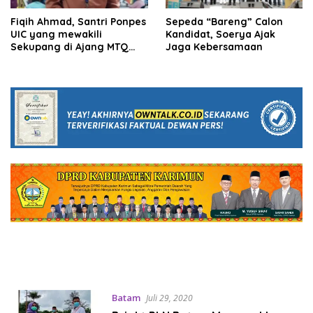
Fiqih Ahmad, Santri Ponpes
Sepeda “Bareng” Calon
UIC yang mewakili
Kandidat, Soerya Ajak
Sekupang di Ajang MTQ
Jaga Kebersamaan
Batam ke XXX Cabang
Tahfidz 30 Juz
Batam
Juli 29, 2020