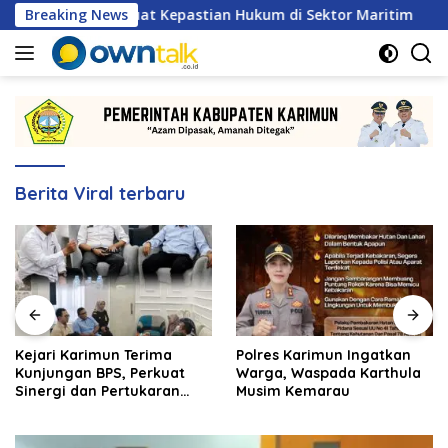
Langsung
, Perkuat Kepastian Hukum di Sektor Maritim
Breaking News
Kejari K
ke
konten
Berita Viral terbaru
Kejari Karimun Terima
Polres Karimun Ingatkan
Kunjungan BPS, Perkuat
Warga, Waspada Karthula
Sinergi dan Pertukaran
Musim Kemarau
Data