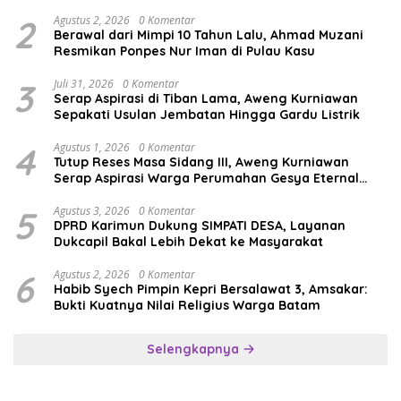
Persatuan
2
Agustus 2, 2026
0 Komentar
Berawal dari Mimpi 10 Tahun Lalu, Ahmad Muzani
Resmikan Ponpes Nur Iman di Pulau Kasu
3
Juli 31, 2026
0 Komentar
Serap Aspirasi di Tiban Lama, Aweng Kurniawan
Sepakati Usulan Jembatan Hingga Gardu Listrik
4
Agustus 1, 2026
0 Komentar
Tutup Reses Masa Sidang III, Aweng Kurniawan
Serap Aspirasi Warga Perumahan Gesya Eternal
soal USB SD
5
Agustus 3, 2026
0 Komentar
DPRD Karimun Dukung SIMPATI DESA, Layanan
Dukcapil Bakal Lebih Dekat ke Masyarakat
6
Agustus 2, 2026
0 Komentar
Habib Syech Pimpin Kepri Bersalawat 3, Amsakar:
Bukti Kuatnya Nilai Religius Warga Batam
Selengkapnya