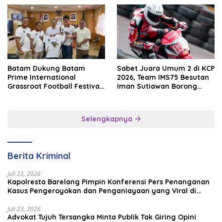
Batam Dukung Batam
Sabet Juara Umum 2 di KCP
Prime International
2026, Team IMS75 Besutan
Grassroot Football Festival
Iman Sutiawan Borong
2026, Perkuat Sport
Podium
Tourism dan Persahabatan
Indonesia–Singapura–
Selengkapnya
Brunei–Malaysia
Berita Kriminal
Juli 23, 2026
Kapolresta Barelang Pimpin Konferensi Pers Penanganan
Kasus Pengeroyokan dan Penganiayaan yang Viral di
Media Sosial
Juli 23, 2026
Advokat Tujuh Tersangka Minta Publik Tak Giring Opini