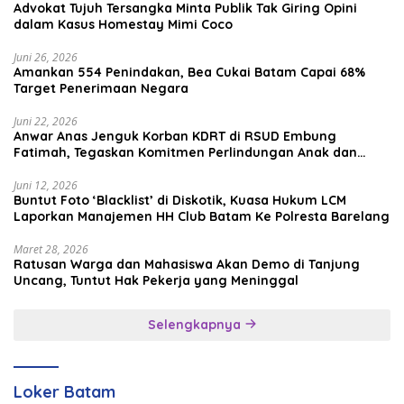
Advokat Tujuh Tersangka Minta Publik Tak Giring Opini
dalam Kasus Homestay Mimi Coco
Juni 26, 2026
Amankan 554 Penindakan, Bea Cukai Batam Capai 68%
Target Penerimaan Negara
Juni 22, 2026
Anwar Anas Jenguk Korban KDRT di RSUD Embung
Fatimah, Tegaskan Komitmen Perlindungan Anak dan
Korban Kekerasan
Juni 12, 2026
Buntut Foto ‘Blacklist’ di Diskotik, Kuasa Hukum LCM
Laporkan Manajemen HH Club Batam Ke Polresta Barelang
Maret 28, 2026
Ratusan Warga dan Mahasiswa Akan Demo di Tanjung
Uncang, Tuntut Hak Pekerja yang Meninggal
Selengkapnya
Loker Batam