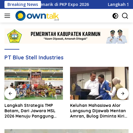
Langsung
tan Promo Menarik di PKP Expo 2026
Breaking News
Langkah Strategis 
ke
konten
PT Blue Stell Industries
Langkah Strategis TMP
Keluhan Mahasiswa Alor
Batam, Dari Jawara MSL
Langsung Dijawab Mentan
2026 Menuju Panggung
Amran, Bulog Diminta Kirim
Internasional
Beras Hari Itu Juga