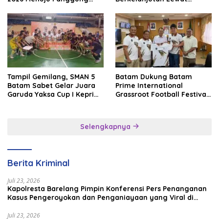
Internasional
Batam Premier FC
Tampil Gemilang, SMAN 5
Batam Dukung Batam
Batam Sabet Gelar Juara
Prime International
Garuda Yaksa Cup I Kepri
Grassroot Football Festival
2026
2026, Perkuat Sport
Tourism dan Persahabatan
Indonesia–Singapura–
Selengkapnya
Brunei–Malaysia
Berita Kriminal
Juli 23, 2026
Kapolresta Barelang Pimpin Konferensi Pers Penanganan
Kasus Pengeroyokan dan Penganiayaan yang Viral di
Media Sosial
Juli 23, 2026