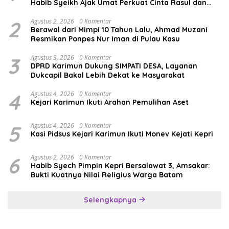
Habib Syeikh Ajak Umat Perkuat Cinta Rasul dan
Persatuan
2
Agustus 2, 2026
0 Komentar
Berawal dari Mimpi 10 Tahun Lalu, Ahmad Muzani
Resmikan Ponpes Nur Iman di Pulau Kasu
3
Agustus 3, 2026
0 Komentar
DPRD Karimun Dukung SIMPATI DESA, Layanan
Dukcapil Bakal Lebih Dekat ke Masyarakat
4
Agustus 4, 2026
0 Komentar
Kejari Karimun Ikuti Arahan Pemulihan Aset
5
Agustus 4, 2026
0 Komentar
Kasi Pidsus Kejari Karimun Ikuti Monev Kejati Kepri
6
Agustus 2, 2026
0 Komentar
Habib Syech Pimpin Kepri Bersalawat 3, Amsakar:
Bukti Kuatnya Nilai Religius Warga Batam
Selengkapnya