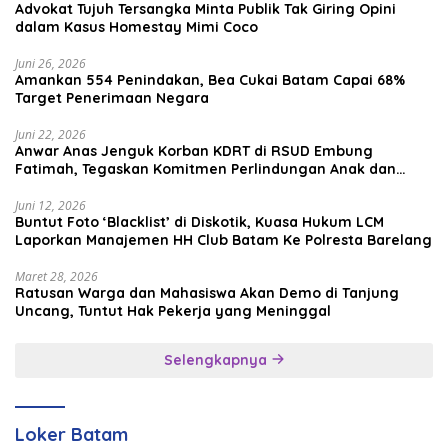
Advokat Tujuh Tersangka Minta Publik Tak Giring Opini
dalam Kasus Homestay Mimi Coco
Juni 26, 2026
Amankan 554 Penindakan, Bea Cukai Batam Capai 68%
Target Penerimaan Negara
Juni 22, 2026
Anwar Anas Jenguk Korban KDRT di RSUD Embung
Fatimah, Tegaskan Komitmen Perlindungan Anak dan
Korban Kekerasan
Juni 12, 2026
Buntut Foto ‘Blacklist’ di Diskotik, Kuasa Hukum LCM
Laporkan Manajemen HH Club Batam Ke Polresta Barelang
Maret 28, 2026
Ratusan Warga dan Mahasiswa Akan Demo di Tanjung
Uncang, Tuntut Hak Pekerja yang Meninggal
Selengkapnya
Loker Batam