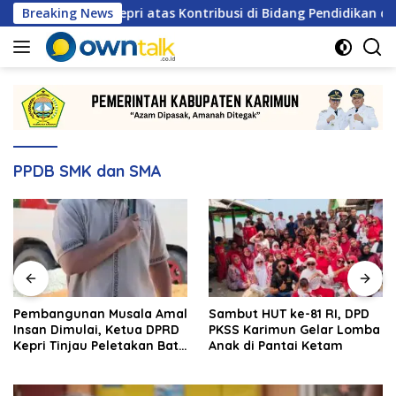
Langsung
ua Tokoh Kepri atas Kontribusi di Bidang Pendidikan dan Keam
Breaking News
ke
konten
PPDB SMK dan SMA
Pembangunan Musala Amal
Sambut HUT ke-81 RI, DPD
Insan Dimulai, Ketua DPRD
PKSS Karimun Gelar Lomba
Kepri Tinjau Peletakan Batu
Anak di Pantai Ketam
Pertama