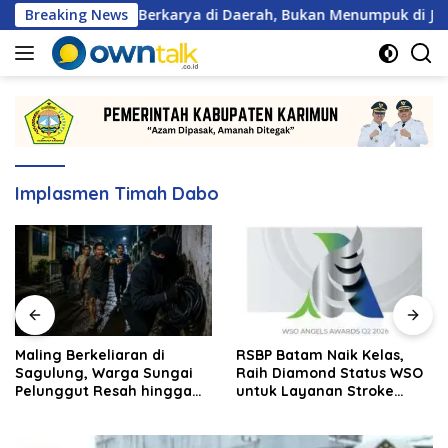
Langsung
n 2 Wajib Berkarya di Daerah, Bukan Menumpuk di Jakarta
Breaking News
ke
konten
Implasmen Timah Dabo
Maling Berkeliaran di
RSBP Batam Naik Kelas,
Sagulung, Warga Sungai
Raih Diamond Status WSO
Pelunggut Resah hingga
untuk Layanan Stroke
Rela Begadang
Berstandar Internasional