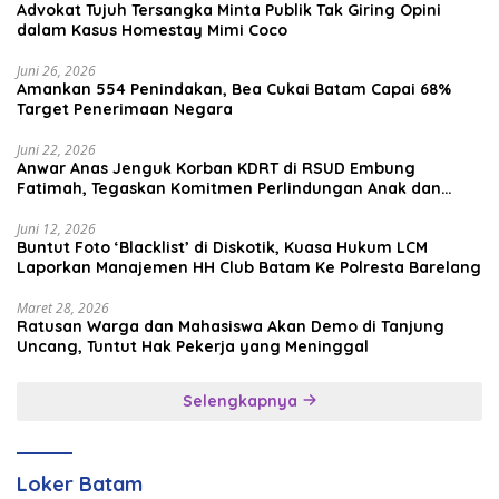
Advokat Tujuh Tersangka Minta Publik Tak Giring Opini
dalam Kasus Homestay Mimi Coco
Juni 26, 2026
Amankan 554 Penindakan, Bea Cukai Batam Capai 68%
Target Penerimaan Negara
Juni 22, 2026
Anwar Anas Jenguk Korban KDRT di RSUD Embung
Fatimah, Tegaskan Komitmen Perlindungan Anak dan
Korban Kekerasan
Juni 12, 2026
Buntut Foto ‘Blacklist’ di Diskotik, Kuasa Hukum LCM
Laporkan Manajemen HH Club Batam Ke Polresta Barelang
Maret 28, 2026
Ratusan Warga dan Mahasiswa Akan Demo di Tanjung
Uncang, Tuntut Hak Pekerja yang Meninggal
Selengkapnya
Loker Batam