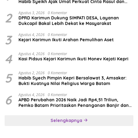
Habib Syeikh Ajak Umat Perkuat Cinta Rasul dan
Persatuan
2
Agustus 3, 2026
0 Komentar
DPRD Karimun Dukung SIMPATI DESA, Layanan
Dukcapil Bakal Lebih Dekat ke Masyarakat
3
Agustus 4, 2026
0 Komentar
Kejari Karimun Ikuti Arahan Pemulihan Aset
4
Agustus 4, 2026
0 Komentar
Kasi Pidsus Kejari Karimun Ikuti Monev Kejati Kepri
5
Agustus 2, 2026
0 Komentar
Habib Syech Pimpin Kepri Bersalawat 3, Amsakar:
Bukti Kuatnya Nilai Religius Warga Batam
6
Agustus 4, 2026
0 Komentar
APBD Perubahan 2026 Naik Jadi Rp4,51 Triliun,
Pemko Batam Prioritaskan Penanganan Banjir dan
Pendidikan
Selengkapnya