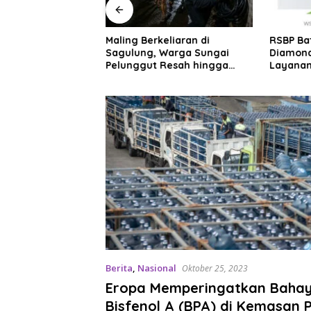
 Tegaskan Pejabat
Maling Berkeliaran di
RSBP Ba
n 2 Wajib Berkarya
Sagulung, Warga Sungai
Diamond
 Bukan Menumpuk
Pelunggut Resah hingga
Layanan
Rela Begadang
Internas
Berita
,
Nasional
Oktober 25, 2023
Eropa Memperingatkan Baha
Bisfenol A (BPA) di Kemasan