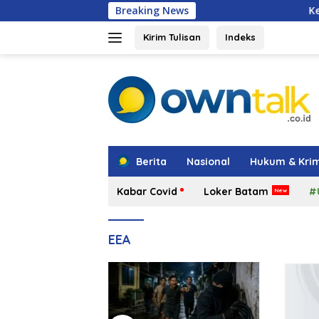
Langsung
Breaking News
Kepala BGN Tegaskan
ke
konten
Kirim Tulisan
Indeks
tutup
Berita
Nasional
Hukum & Krim
Kabar Covid
Loker Batam
#
EEA