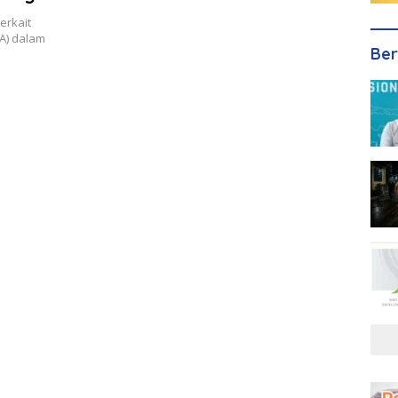
erkait
A) dalam
Ber