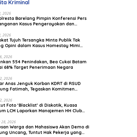
ita Kriminal
23, 2026
lresta Barelang Pimpin Konferensi Pers
anganan Kasus Pengeroyokan dan
aniayaan yang Viral di Media Sosial
23, 2026
kat Tujuh Tersangka Minta Publik Tak
ing Opini dalam Kasus Homestay Mimi
o
26, 2026
nkan 554 Penindakan, Bea Cukai Batam
ai 68% Target Penerimaan Negara
22, 2026
ar Anas Jenguk Korban KDRT di RSUD
ung Fatimah, Tegaskan Komitmen
lindungan Anak dan Korban Kekerasan
12, 2026
ut Foto ‘Blacklist’ di Diskotik, Kuasa
um LCM Laporkan Manajemen HH Club
am Ke Polresta Barelang
 28, 2026
usan Warga dan Mahasiswa Akan Demo di
ung Uncang, Tuntut Hak Pekerja yang