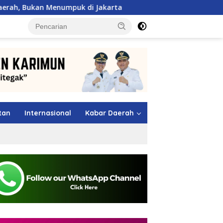
mpuk di Jakarta
Maling Berkeliaran di Sagulung, Warg
tutup
tan
Internasional
Kabar Daerah