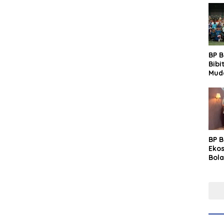
BP 
Bibi
Mud
Prim
Gras
Fest
BP 
Eko
Bola
Lew
Pre