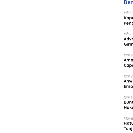
Ber
Juli 
Kapo
Pen
Peng
Juli 
Advo
Gir
Coc
Juni 
Ama
Cap
Juni 
Anw
Emb
Per
Juni 
Bunt
Huk
Bat
Maret
Rat
Tanj