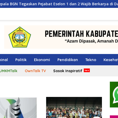
 Pejabat Eselon 1 dan 2 Wajib Berkarya di Daerah, Bukan Menu
inal
Politik
Ekonomi
Pendidikan
Tekno
Keseha
UMKMTalk
OwnTalk TV
Sosok Inspiratif