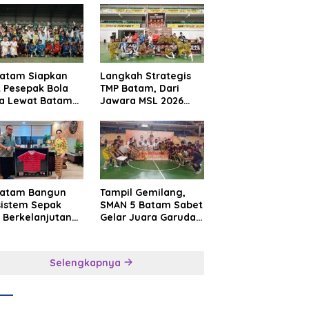
Batam Siapkan
Langkah Strategis
t Pesepak Bola
TMP Batam, Dari
a Lewat Batam
Jawara MSL 2026
e International
Menuju Panggung
sroot Football
Internasional
ival 2026
Batam Bangun
Tampil Gemilang,
sistem Sepak
SMAN 5 Batam Sabet
 Berkelanjutan
Gelar Juara Garuda
at Batam
Yaksa Cup I Kepri
mier FC
2026
Selengkapnya