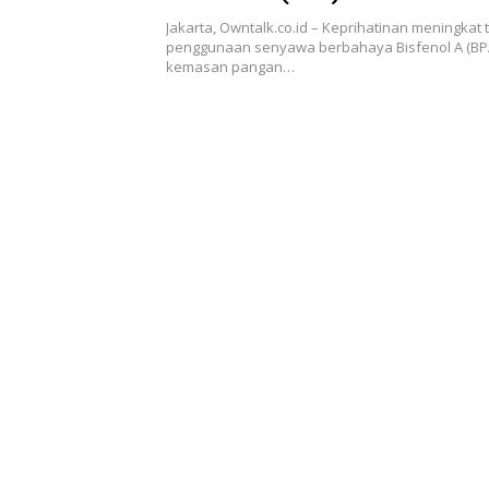
Jakarta, Owntalk.co.id – Keprihatinan meningkat t
penggunaan senyawa berbahaya Bisfenol A (BP
kemasan pangan…