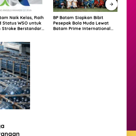
tam Naik Kelas, Raih
BP Batam Siapkan Bibit
Hadir
 Status WSO untuk
Pesepak Bola Muda Lewat
Dere
 Stroke Berstandar
Batam Prime International
PKP 
ional
Grassroot Football Festival
2026
ya
 Pangan