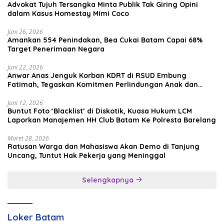
Advokat Tujuh Tersangka Minta Publik Tak Giring Opini
dalam Kasus Homestay Mimi Coco
Juni 26, 2026
Amankan 554 Penindakan, Bea Cukai Batam Capai 68%
Target Penerimaan Negara
Juni 22, 2026
Anwar Anas Jenguk Korban KDRT di RSUD Embung
Fatimah, Tegaskan Komitmen Perlindungan Anak dan
Korban Kekerasan
Juni 12, 2026
Buntut Foto ‘Blacklist’ di Diskotik, Kuasa Hukum LCM
Laporkan Manajemen HH Club Batam Ke Polresta Barelang
Maret 28, 2026
Ratusan Warga dan Mahasiswa Akan Demo di Tanjung
Uncang, Tuntut Hak Pekerja yang Meninggal
Selengkapnya
Loker Batam