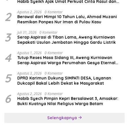
Habib Syeikh Ajak Umat Perkuat Cinta Rasul dan
Persatuan
2
Agustus 2, 2026
0 Komentar
Berawal dari Mimpi 10 Tahun Lalu, Ahmad Muzani
Resmikan Ponpes Nur Iman di Pulau Kasu
3
Juli 31, 2026
0 Komentar
Serap Aspirasi di Tiban Lama, Aweng Kurniawan
Sepakati Usulan Jembatan Hingga Gardu Listrik
4
Agustus 1, 2026
0 Komentar
Tutup Reses Masa Sidang III, Aweng Kurniawan
Serap Aspirasi Warga Perumahan Gesya Eternal
soal USB SD
5
Agustus 3, 2026
0 Komentar
DPRD Karimun Dukung SIMPATI DESA, Layanan
Dukcapil Bakal Lebih Dekat ke Masyarakat
6
Agustus 2, 2026
0 Komentar
Habib Syech Pimpin Kepri Bersalawat 3, Amsakar:
Bukti Kuatnya Nilai Religius Warga Batam
Selengkapnya