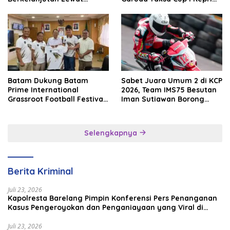
Batam Premier FC
2026
Batam Dukung Batam
Sabet Juara Umum 2 di KCP
Prime International
2026, Team IMS75 Besutan
Grassroot Football Festival
Iman Sutiawan Borong
2026, Perkuat Sport
Podium
Tourism dan Persahabatan
Indonesia–Singapura–
Selengkapnya
Brunei–Malaysia
Berita Kriminal
Juli 23, 2026
Kapolresta Barelang Pimpin Konferensi Pers Penanganan
Kasus Pengeroyokan dan Penganiayaan yang Viral di
Media Sosial
Juli 23, 2026