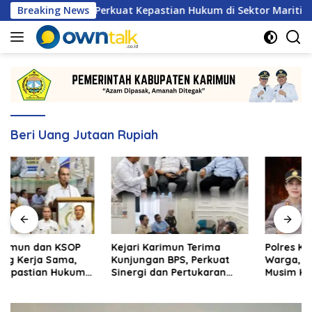
Langsung
rja Sama, Perkuat Kepastian Hukum di Sektor Maritim
Breaking News
ke
konten
Beri Uang Jutaan Rupiah
Kejari Karimun Terima
Polres Karimun Ingatkan
Kunjungan BPS, Perkuat
Warga, Waspada Karthula
Sinergi dan Pertukaran
Musim Kemarau
Data