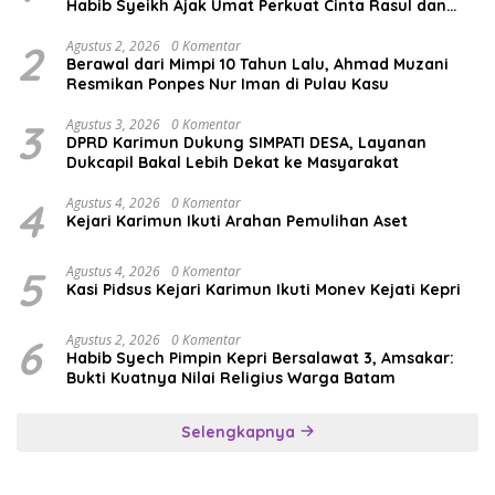
Habib Syeikh Ajak Umat Perkuat Cinta Rasul dan
Persatuan
2
Agustus 2, 2026
0 Komentar
Berawal dari Mimpi 10 Tahun Lalu, Ahmad Muzani
Resmikan Ponpes Nur Iman di Pulau Kasu
3
Agustus 3, 2026
0 Komentar
DPRD Karimun Dukung SIMPATI DESA, Layanan
Dukcapil Bakal Lebih Dekat ke Masyarakat
4
Agustus 4, 2026
0 Komentar
Kejari Karimun Ikuti Arahan Pemulihan Aset
5
Agustus 4, 2026
0 Komentar
Kasi Pidsus Kejari Karimun Ikuti Monev Kejati Kepri
6
Agustus 2, 2026
0 Komentar
Habib Syech Pimpin Kepri Bersalawat 3, Amsakar:
Bukti Kuatnya Nilai Religius Warga Batam
Selengkapnya