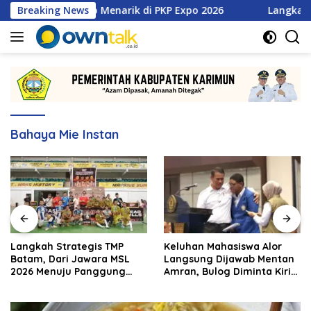
Langsung
etan Promo Menarik di PKP Expo 2026
Breaking News
Langkah Strategi
ke
konten
Bahaya Mie Instan
Langkah Strategis TMP
Keluhan Mahasiswa Alor
Batam, Dari Jawara MSL
Langsung Dijawab Mentan
2026 Menuju Panggung
Amran, Bulog Diminta Kirim
Internasional
Beras Hari Itu Juga