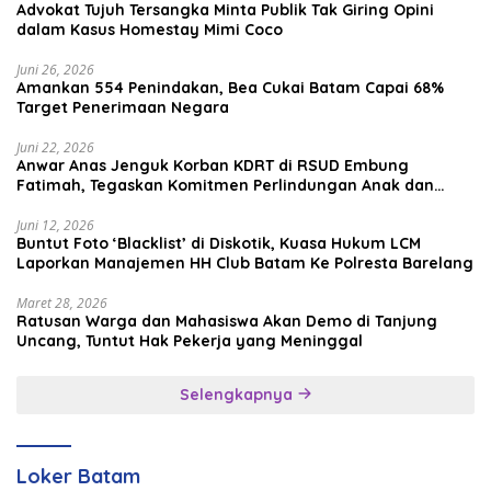
Advokat Tujuh Tersangka Minta Publik Tak Giring Opini
dalam Kasus Homestay Mimi Coco
Juni 26, 2026
Amankan 554 Penindakan, Bea Cukai Batam Capai 68%
Target Penerimaan Negara
Juni 22, 2026
Anwar Anas Jenguk Korban KDRT di RSUD Embung
Fatimah, Tegaskan Komitmen Perlindungan Anak dan
Korban Kekerasan
Juni 12, 2026
Buntut Foto ‘Blacklist’ di Diskotik, Kuasa Hukum LCM
Laporkan Manajemen HH Club Batam Ke Polresta Barelang
Maret 28, 2026
Ratusan Warga dan Mahasiswa Akan Demo di Tanjung
Uncang, Tuntut Hak Pekerja yang Meninggal
Selengkapnya
Loker Batam