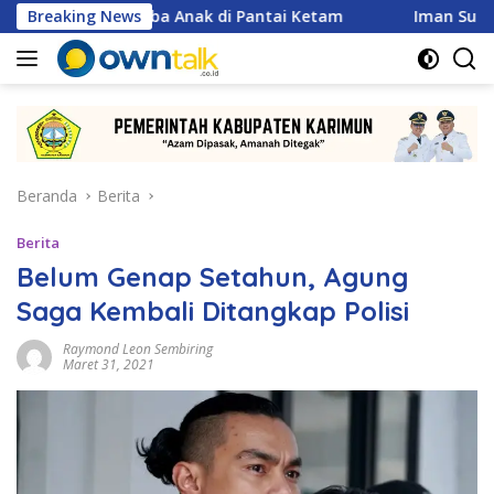
Langsung
ar Lomba Anak di Pantai Ketam
Breaking News
Iman Sutiawan Serap A
ke
konten
Beranda
Berita
Berita
Belum Genap Setahun, Agung
Saga Kembali Ditangkap Polisi
Raymond Leon Sembiring
Maret 31, 2021