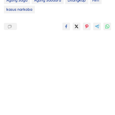
Agung Saga
Agung Saudara
Ditangkap
Film
kasus narkoba