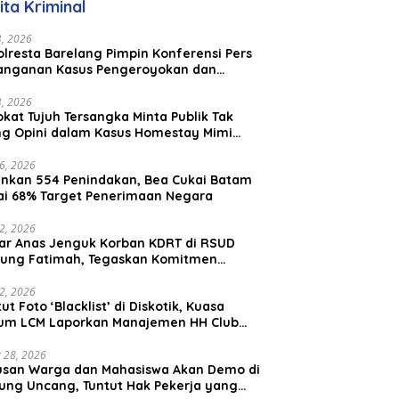
ita Kriminal
Malaysia
23, 2026
lresta Barelang Pimpin Konferensi Pers
anganan Kasus Pengeroyokan dan
aniayaan yang Viral di Media Sosial
23, 2026
kat Tujuh Tersangka Minta Publik Tak
ing Opini dalam Kasus Homestay Mimi
o
26, 2026
nkan 554 Penindakan, Bea Cukai Batam
ai 68% Target Penerimaan Negara
22, 2026
ar Anas Jenguk Korban KDRT di RSUD
ung Fatimah, Tegaskan Komitmen
lindungan Anak dan Korban Kekerasan
12, 2026
ut Foto ‘Blacklist’ di Diskotik, Kuasa
um LCM Laporkan Manajemen HH Club
am Ke Polresta Barelang
 28, 2026
usan Warga dan Mahasiswa Akan Demo di
ung Uncang, Tuntut Hak Pekerja yang