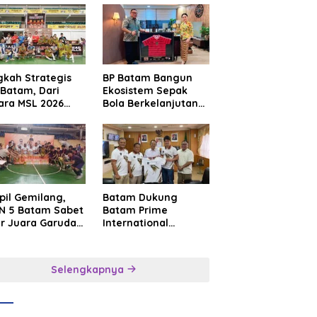
gkah Strategis
BP Batam Bangun
Batam, Dari
Ekosistem Sepak
ara MSL 2026
Bola Berkelanjutan
uju Panggung
Lewat Batam
rnasional
Premier FC
pil Gemilang,
Batam Dukung
N 5 Batam Sabet
Batam Prime
ar Juara Garuda
International
a Cup I Kepri
Grassroot Football
6
Festival 2026,
Perkuat Sport
Selengkapnya
Tourism dan
Persahabatan
Indonesia–
Singapura–Brunei–