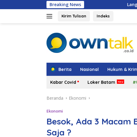
Langsung
Breaking News
Langkah Strategis TMP
ke
konten
Kirim Tulisan
Indeks
tutup
Berita
Nasional
Hukum & Krim
Kabar Covid
Loker Batam
#
Beranda
Ekonomi
Ekonomi
Besok, Ada 3 Macam B
Saja ?