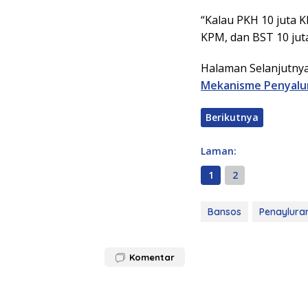
“Kalau PKH 10 juta
KPM, dan BST 10 juta
Halaman Selanjutny
Mekanisme Penyalu
Berikutnya
Laman:
1
2
Bansos
Penaylura
Komentar