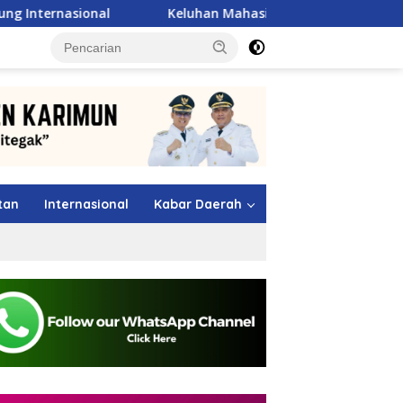
Keluhan Mahasiswa Alor Langsung Dijawab Mentan Amran
tutup
tan
Internasional
Kabar Daerah