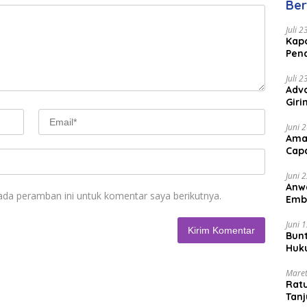
Ber
Juli 
Kapo
Pen
Peng
Juli 
Advo
Gir
Coc
Juni 
Ama
Cap
Juni 
Anw
ada peramban ini untuk komentar saya berikutnya.
Emb
Per
Juni 
Bunt
Huk
Bat
Maret
Rat
Tanj