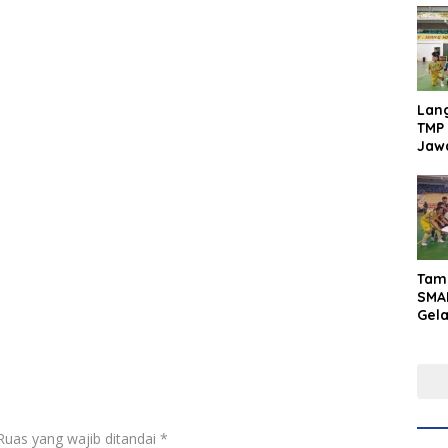
Lan
TMP 
Jaw
Men
Inte
Tam
SMA
Gel
Yaks
202
Ruas yang wajib ditandai
*