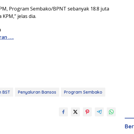
 KPM, Program Sembako/BPNT sebanyak 18.8 juta
 KPM,” jelas dia.
a
ran ….
n BST
Penyaluran Bansos
Program Sembako
Ber