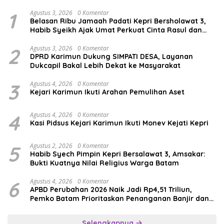
1
Agustus 3, 2026
0 Komentar
Belasan Ribu Jamaah Padati Kepri Bersholawat 3,
Habib Syeikh Ajak Umat Perkuat Cinta Rasul dan
Persatuan
2
Agustus 3, 2026
0 Komentar
DPRD Karimun Dukung SIMPATI DESA, Layanan
Dukcapil Bakal Lebih Dekat ke Masyarakat
3
Agustus 4, 2026
0 Komentar
Kejari Karimun Ikuti Arahan Pemulihan Aset
4
Agustus 4, 2026
0 Komentar
Kasi Pidsus Kejari Karimun Ikuti Monev Kejati Kepri
5
Agustus 2, 2026
0 Komentar
Habib Syech Pimpin Kepri Bersalawat 3, Amsakar:
Bukti Kuatnya Nilai Religius Warga Batam
6
Agustus 4, 2026
0 Komentar
APBD Perubahan 2026 Naik Jadi Rp4,51 Triliun,
Pemko Batam Prioritaskan Penanganan Banjir dan
Pendidikan
Selengkapnya