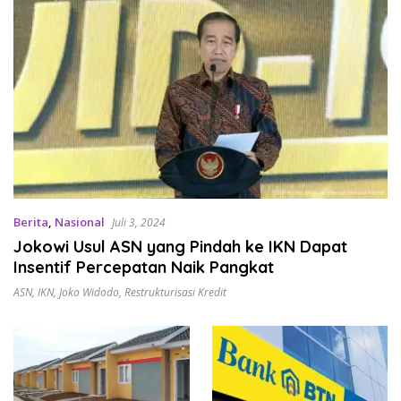
Berita
,
Nasional
Juli 3, 2024
Jokowi Usul ASN yang Pindah ke IKN Dapat
Insentif Percepatan Naik Pangkat
ASN
,
IKN
,
Joko Widodo
,
Restrukturisasi Kredit