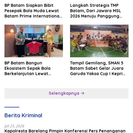
BP Batam Siapkan Bibit
Langkah Strategis TMP
Pesepak Bola Muda Lewat
Batam, Dari Jawara MSL
Batam Prime International
2026 Menuju Panggung
Grassroot Football Festival
Internasional
2026
BP Batam Bangun
Tampil Gemilang, SMAN 5
Ekosistem Sepak Bola
Batam Sabet Gelar Juara
Berkelanjutan Lewat
Garuda Yaksa Cup I Kepri
Batam Premier FC
2026
Selengkapnya
Berita Kriminal
Juli 23, 2026
Kapolresta Barelang Pimpin Konferensi Pers Penanganan