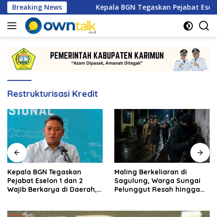
Langsung
nas 2026
Breaking News
Kepala BGN Tegaskan Pejabat Eselon 1 dan 2 
ke
konten
Restrukturisasi Kredit
Kepala BGN Tegaskan
Maling Berkeliaran di
Pejabat Eselon 1 dan 2
Sagulung, Warga Sungai
Wajib Berkarya di Daerah,
Pelunggut Resah hingga
Bukan Menumpuk di
Rela Begadang
Jakarta