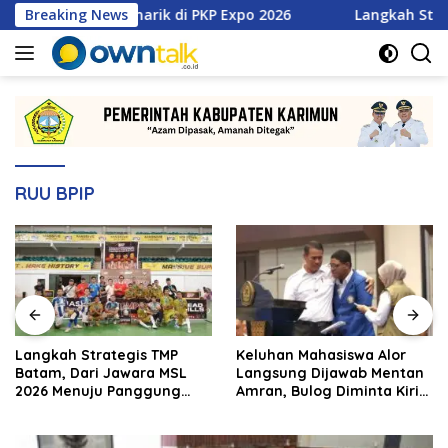
Langsung
an Promo Menarik di PKP Expo 2026
Breaking News
Langkah Strategis T
ke
konten
RUU BPIP
Langkah Strategis TMP
Keluhan Mahasiswa Alor
Batam, Dari Jawara MSL
Langsung Dijawab Mentan
2026 Menuju Panggung
Amran, Bulog Diminta Kirim
Internasional
Beras Hari Itu Juga