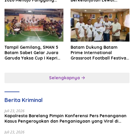
2026 Menuju Panggung
Berkelanjutan Lewat
Internasional
Batam Premier FC
Tampil Gemilang, SMAN 5
Batam Dukung Batam
Batam Sabet Gelar Juara
Prime International
Garuda Yaksa Cup I Kepri
Grassroot Football Festival
2026
2026, Perkuat Sport
Tourism dan Persahabatan
Indonesia–Singapura–
Selengkapnya
Brunei–Malaysia
Berita Kriminal
Juli 23, 2026
Kapolresta Barelang Pimpin Konferensi Pers Penanganan
Kasus Pengeroyokan dan Penganiayaan yang Viral di
Media Sosial
Juli 23, 2026