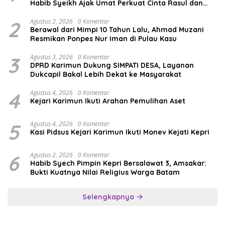
Habib Syeikh Ajak Umat Perkuat Cinta Rasul dan
Persatuan
2
Agustus 2, 2026
0 Komentar
Berawal dari Mimpi 10 Tahun Lalu, Ahmad Muzani
Resmikan Ponpes Nur Iman di Pulau Kasu
3
Agustus 3, 2026
0 Komentar
DPRD Karimun Dukung SIMPATI DESA, Layanan
Dukcapil Bakal Lebih Dekat ke Masyarakat
4
Agustus 4, 2026
0 Komentar
Kejari Karimun Ikuti Arahan Pemulihan Aset
5
Agustus 4, 2026
0 Komentar
Kasi Pidsus Kejari Karimun Ikuti Monev Kejati Kepri
6
Agustus 2, 2026
0 Komentar
Habib Syech Pimpin Kepri Bersalawat 3, Amsakar:
Bukti Kuatnya Nilai Religius Warga Batam
Selengkapnya