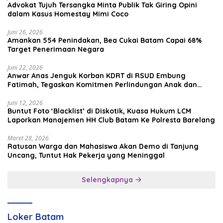
Advokat Tujuh Tersangka Minta Publik Tak Giring Opini
dalam Kasus Homestay Mimi Coco
Juni 26, 2026
Amankan 554 Penindakan, Bea Cukai Batam Capai 68%
Target Penerimaan Negara
Juni 22, 2026
Anwar Anas Jenguk Korban KDRT di RSUD Embung
Fatimah, Tegaskan Komitmen Perlindungan Anak dan
Korban Kekerasan
Juni 12, 2026
Buntut Foto ‘Blacklist’ di Diskotik, Kuasa Hukum LCM
Laporkan Manajemen HH Club Batam Ke Polresta Barelang
Maret 28, 2026
Ratusan Warga dan Mahasiswa Akan Demo di Tanjung
Uncang, Tuntut Hak Pekerja yang Meninggal
Selengkapnya
Loker Batam