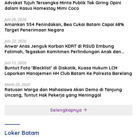
Advokat Tujuh Tersangka Minta Publik Tak Giring Opini
dalam Kasus Homestay Mimi Coco
Juni 26, 2026
Amankan 554 Penindakan, Bea Cukai Batam Capai 68%
Target Penerimaan Negara
Juni 22, 2026
Anwar Anas Jenguk Korban KDRT di RSUD Embung
Fatimah, Tegaskan Komitmen Perlindungan Anak dan
Korban Kekerasan
Juni 12, 2026
Buntut Foto ‘Blacklist’ di Diskotik, Kuasa Hukum LCM
Laporkan Manajemen HH Club Batam Ke Polresta Barelang
Maret 28, 2026
Ratusan Warga dan Mahasiswa Akan Demo di Tanjung
Uncang, Tuntut Hak Pekerja yang Meninggal
Selengkapnya
Loker Batam