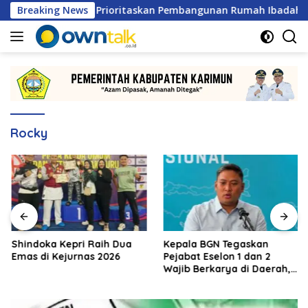
Langsung
am Lestari, Prioritaskan Pembangunan Rumah Ibadah
Breaking News
S
ke
konten
Rocky
Shindoka Kepri Raih Dua
Kepala BGN Tegaskan
Emas di Kejurnas 2026
Pejabat Eselon 1 dan 2
Wajib Berkarya di Daerah,
Bukan Menumpuk di
Jakarta