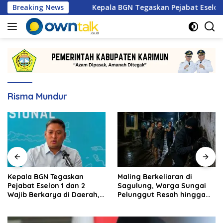
Langsung
nas 2026
Breaking News
Kepala BGN Tegaskan Pejabat Eselon 1 dan 2 
ke
konten
Risma Mundur
Kepala BGN Tegaskan
Maling Berkeliaran di
Pejabat Eselon 1 dan 2
Sagulung, Warga Sungai
Wajib Berkarya di Daerah,
Pelunggut Resah hingga
Bukan Menumpuk di
Rela Begadang
Jakarta