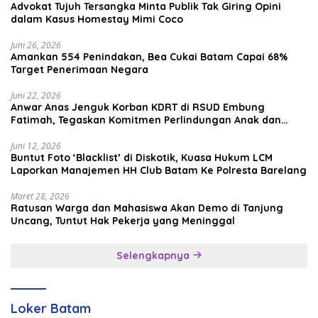
Advokat Tujuh Tersangka Minta Publik Tak Giring Opini
dalam Kasus Homestay Mimi Coco
Juni 26, 2026
Amankan 554 Penindakan, Bea Cukai Batam Capai 68%
Target Penerimaan Negara
Juni 22, 2026
Anwar Anas Jenguk Korban KDRT di RSUD Embung
Fatimah, Tegaskan Komitmen Perlindungan Anak dan
Korban Kekerasan
Juni 12, 2026
Buntut Foto ‘Blacklist’ di Diskotik, Kuasa Hukum LCM
Laporkan Manajemen HH Club Batam Ke Polresta Barelang
Maret 28, 2026
Ratusan Warga dan Mahasiswa Akan Demo di Tanjung
Uncang, Tuntut Hak Pekerja yang Meninggal
Selengkapnya
Loker Batam