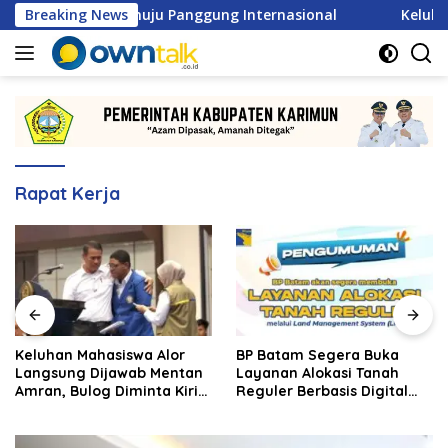
Langsung
 2026 Menuju Panggung Internasional
Breaking News
Keluhan Mahasisw
ke
konten
Rapat Kerja
Keluhan Mahasiswa Alor
BP Batam Segera Buka
Langsung Dijawab Mentan
Layanan Alokasi Tanah
Amran, Bulog Diminta Kirim
Reguler Berbasis Digital
Beras Hari Itu Juga
Lewat LMS