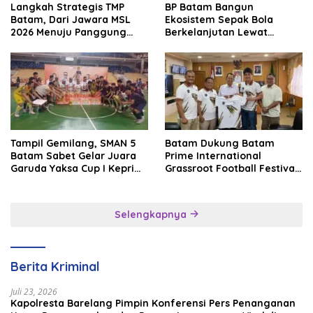
Langkah Strategis TMP
BP Batam Bangun
Batam, Dari Jawara MSL
Ekosistem Sepak Bola
2026 Menuju Panggung
Berkelanjutan Lewat
Internasional
Batam Premier FC
Tampil Gemilang, SMAN 5
Batam Dukung Batam
Batam Sabet Gelar Juara
Prime International
Garuda Yaksa Cup I Kepri
Grassroot Football Festival
2026
2026, Perkuat Sport
Tourism dan Persahabatan
Indonesia–Singapura–
Selengkapnya
Brunei–Malaysia
Berita Kriminal
Juli 23, 2026
Kapolresta Barelang Pimpin Konferensi Pers Penanganan