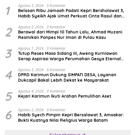
1
Agustus 3, 2026
0 Komentar
Belasan Ribu Jamaah Padati Kepri Bersholawat 3,
Habib Syeikh Ajak Umat Perkuat Cinta Rasul dan
Persatuan
2
Agustus 2, 2026
0 Komentar
Berawal dari Mimpi 10 Tahun Lalu, Ahmad Muzani
Resmikan Ponpes Nur Iman di Pulau Kasu
3
Agustus 1, 2026
0 Komentar
Tutup Reses Masa Sidang III, Aweng Kurniawan
Serap Aspirasi Warga Perumahan Gesya Eternal
soal USB SD
4
Agustus 3, 2026
0 Komentar
DPRD Karimun Dukung SIMPATI DESA, Layanan
Dukcapil Bakal Lebih Dekat ke Masyarakat
5
Agustus 4, 2026
0 Komentar
Kejari Karimun Ikuti Arahan Pemulihan Aset
6
Agustus 2, 2026
0 Komentar
Habib Syech Pimpin Kepri Bersalawat 3, Amsakar:
Bukti Kuatnya Nilai Religius Warga Batam
Selengkapnya