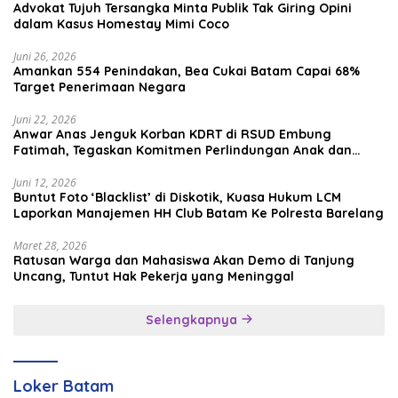
Advokat Tujuh Tersangka Minta Publik Tak Giring Opini
dalam Kasus Homestay Mimi Coco
Juni 26, 2026
Amankan 554 Penindakan, Bea Cukai Batam Capai 68%
Target Penerimaan Negara
Juni 22, 2026
Anwar Anas Jenguk Korban KDRT di RSUD Embung
Fatimah, Tegaskan Komitmen Perlindungan Anak dan
Korban Kekerasan
Juni 12, 2026
Buntut Foto ‘Blacklist’ di Diskotik, Kuasa Hukum LCM
Laporkan Manajemen HH Club Batam Ke Polresta Barelang
Maret 28, 2026
Ratusan Warga dan Mahasiswa Akan Demo di Tanjung
Uncang, Tuntut Hak Pekerja yang Meninggal
Selengkapnya
Loker Batam