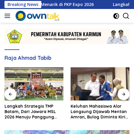
Langsung
tan Promo Menarik di PKP Expo 2026
Breaking News
Langkah Strategis
ke
konten
Raja Ahmad Tabib
Langkah Strategis TMP
Keluhan Mahasiswa Alor
Batam, Dari Jawara MSL
Langsung Dijawab Mentan
2026 Menuju Panggung
Amran, Bulog Diminta Kirim
Internasional
Beras Hari Itu Juga