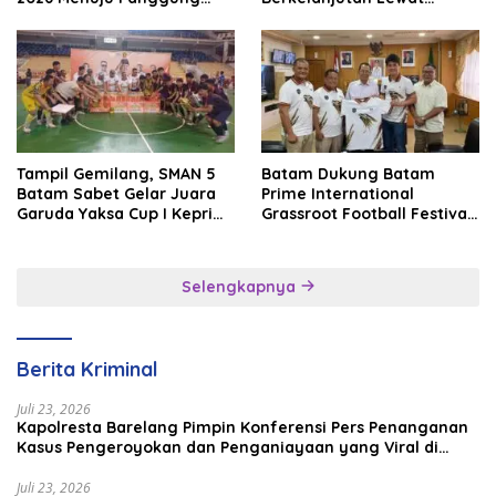
Internasional
Batam Premier FC
Tampil Gemilang, SMAN 5
Batam Dukung Batam
Batam Sabet Gelar Juara
Prime International
Garuda Yaksa Cup I Kepri
Grassroot Football Festival
2026
2026, Perkuat Sport
Tourism dan Persahabatan
Indonesia–Singapura–
Selengkapnya
Brunei–Malaysia
Berita Kriminal
Juli 23, 2026
Kapolresta Barelang Pimpin Konferensi Pers Penanganan
Kasus Pengeroyokan dan Penganiayaan yang Viral di
Media Sosial
Juli 23, 2026