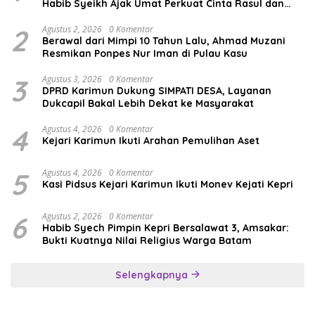
Habib Syeikh Ajak Umat Perkuat Cinta Rasul dan
Persatuan
2
Agustus 2, 2026
0 Komentar
Berawal dari Mimpi 10 Tahun Lalu, Ahmad Muzani
Resmikan Ponpes Nur Iman di Pulau Kasu
3
Agustus 3, 2026
0 Komentar
DPRD Karimun Dukung SIMPATI DESA, Layanan
Dukcapil Bakal Lebih Dekat ke Masyarakat
4
Agustus 4, 2026
0 Komentar
Kejari Karimun Ikuti Arahan Pemulihan Aset
5
Agustus 4, 2026
0 Komentar
Kasi Pidsus Kejari Karimun Ikuti Monev Kejati Kepri
6
Agustus 2, 2026
0 Komentar
Habib Syech Pimpin Kepri Bersalawat 3, Amsakar:
Bukti Kuatnya Nilai Religius Warga Batam
Selengkapnya