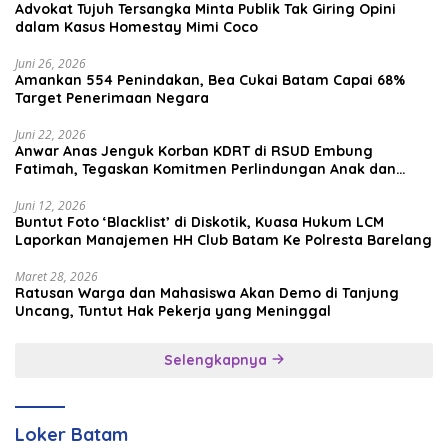
Advokat Tujuh Tersangka Minta Publik Tak Giring Opini
dalam Kasus Homestay Mimi Coco
Juni 26, 2026
Amankan 554 Penindakan, Bea Cukai Batam Capai 68%
Target Penerimaan Negara
Juni 22, 2026
Anwar Anas Jenguk Korban KDRT di RSUD Embung
Fatimah, Tegaskan Komitmen Perlindungan Anak dan
Korban Kekerasan
Juni 12, 2026
Buntut Foto ‘Blacklist’ di Diskotik, Kuasa Hukum LCM
Laporkan Manajemen HH Club Batam Ke Polresta Barelang
Maret 28, 2026
Ratusan Warga dan Mahasiswa Akan Demo di Tanjung
Uncang, Tuntut Hak Pekerja yang Meninggal
Selengkapnya
Loker Batam