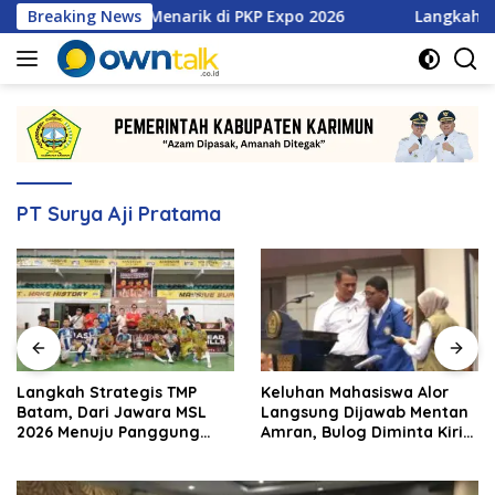
Langsung
tan Promo Menarik di PKP Expo 2026
Breaking News
Langkah Strategis 
ke
konten
PT Surya Aji Pratama
Langkah Strategis TMP
Keluhan Mahasiswa Alor
Batam, Dari Jawara MSL
Langsung Dijawab Mentan
2026 Menuju Panggung
Amran, Bulog Diminta Kirim
Internasional
Beras Hari Itu Juga