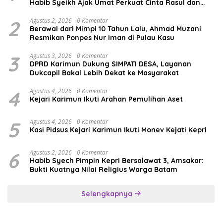
Habib Syeikh Ajak Umat Perkuat Cinta Rasul dan
Persatuan
2
Agustus 2, 2026
0 Komentar
Berawal dari Mimpi 10 Tahun Lalu, Ahmad Muzani
Resmikan Ponpes Nur Iman di Pulau Kasu
3
Agustus 3, 2026
0 Komentar
DPRD Karimun Dukung SIMPATI DESA, Layanan
Dukcapil Bakal Lebih Dekat ke Masyarakat
4
Agustus 4, 2026
0 Komentar
Kejari Karimun Ikuti Arahan Pemulihan Aset
5
Agustus 4, 2026
0 Komentar
Kasi Pidsus Kejari Karimun Ikuti Monev Kejati Kepri
6
Agustus 2, 2026
0 Komentar
Habib Syech Pimpin Kepri Bersalawat 3, Amsakar:
Bukti Kuatnya Nilai Religius Warga Batam
Selengkapnya