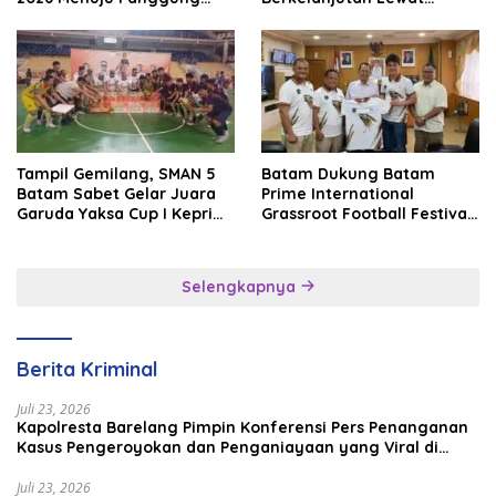
Internasional
Batam Premier FC
Tampil Gemilang, SMAN 5
Batam Dukung Batam
Batam Sabet Gelar Juara
Prime International
Garuda Yaksa Cup I Kepri
Grassroot Football Festival
2026
2026, Perkuat Sport
Tourism dan Persahabatan
Indonesia–Singapura–
Selengkapnya
Brunei–Malaysia
Berita Kriminal
Juli 23, 2026
Kapolresta Barelang Pimpin Konferensi Pers Penanganan
Kasus Pengeroyokan dan Penganiayaan yang Viral di
Media Sosial
Juli 23, 2026