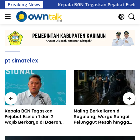
Langsung
nas 2026
Breaking News
Kepala BGN Tegaskan Pejabat Eselon 1 dan 2 
ke
konten
pt simatelex
Kepala BGN Tegaskan
Maling Berkeliaran di
Pejabat Eselon 1 dan 2
Sagulung, Warga Sungai
Wajib Berkarya di Daerah,
Pelunggut Resah hingga
Bukan Menumpuk di
Rela Begadang
Jakarta