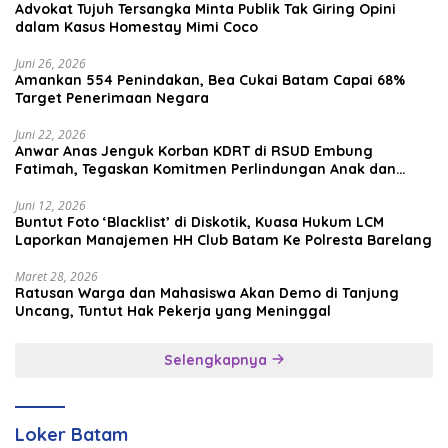
Advokat Tujuh Tersangka Minta Publik Tak Giring Opini
dalam Kasus Homestay Mimi Coco
Juni 26, 2026
Amankan 554 Penindakan, Bea Cukai Batam Capai 68%
Target Penerimaan Negara
Juni 22, 2026
Anwar Anas Jenguk Korban KDRT di RSUD Embung
Fatimah, Tegaskan Komitmen Perlindungan Anak dan
Korban Kekerasan
Juni 12, 2026
Buntut Foto ‘Blacklist’ di Diskotik, Kuasa Hukum LCM
Laporkan Manajemen HH Club Batam Ke Polresta Barelang
Maret 28, 2026
Ratusan Warga dan Mahasiswa Akan Demo di Tanjung
Uncang, Tuntut Hak Pekerja yang Meninggal
Selengkapnya
Loker Batam