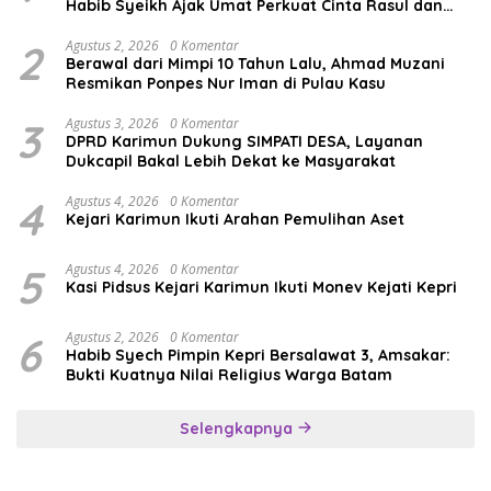
Habib Syeikh Ajak Umat Perkuat Cinta Rasul dan
Persatuan
2
Agustus 2, 2026
0 Komentar
Berawal dari Mimpi 10 Tahun Lalu, Ahmad Muzani
Resmikan Ponpes Nur Iman di Pulau Kasu
3
Agustus 3, 2026
0 Komentar
DPRD Karimun Dukung SIMPATI DESA, Layanan
Dukcapil Bakal Lebih Dekat ke Masyarakat
4
Agustus 4, 2026
0 Komentar
Kejari Karimun Ikuti Arahan Pemulihan Aset
5
Agustus 4, 2026
0 Komentar
Kasi Pidsus Kejari Karimun Ikuti Monev Kejati Kepri
6
Agustus 2, 2026
0 Komentar
Habib Syech Pimpin Kepri Bersalawat 3, Amsakar:
Bukti Kuatnya Nilai Religius Warga Batam
Selengkapnya