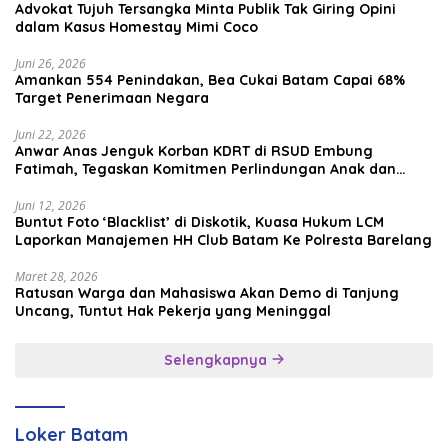
Advokat Tujuh Tersangka Minta Publik Tak Giring Opini
dalam Kasus Homestay Mimi Coco
Juni 26, 2026
Amankan 554 Penindakan, Bea Cukai Batam Capai 68%
Target Penerimaan Negara
Juni 22, 2026
Anwar Anas Jenguk Korban KDRT di RSUD Embung
Fatimah, Tegaskan Komitmen Perlindungan Anak dan
Korban Kekerasan
Juni 12, 2026
Buntut Foto ‘Blacklist’ di Diskotik, Kuasa Hukum LCM
Laporkan Manajemen HH Club Batam Ke Polresta Barelang
Maret 28, 2026
Ratusan Warga dan Mahasiswa Akan Demo di Tanjung
Uncang, Tuntut Hak Pekerja yang Meninggal
Selengkapnya
Loker Batam