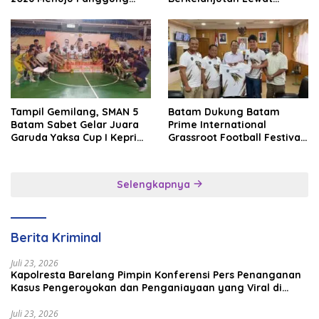
Internasional
Batam Premier FC
Tampil Gemilang, SMAN 5
Batam Dukung Batam
Batam Sabet Gelar Juara
Prime International
Garuda Yaksa Cup I Kepri
Grassroot Football Festival
2026
2026, Perkuat Sport
Tourism dan Persahabatan
Indonesia–Singapura–
Selengkapnya
Brunei–Malaysia
Berita Kriminal
Juli 23, 2026
Kapolresta Barelang Pimpin Konferensi Pers Penanganan
Kasus Pengeroyokan dan Penganiayaan yang Viral di
Media Sosial
Juli 23, 2026