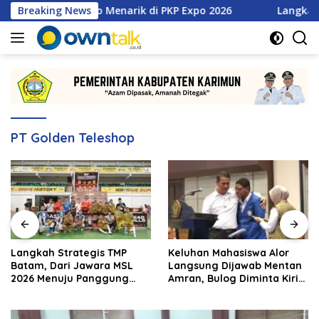
Langsung
retan Promo Menarik di PKP Expo 2026
Breaking News
Langkah Strategi
ke
konten
PT Golden Teleshop
Langkah Strategis TMP
Keluhan Mahasiswa Alor
Batam, Dari Jawara MSL
Langsung Dijawab Mentan
2026 Menuju Panggung
Amran, Bulog Diminta Kirim
Internasional
Beras Hari Itu Juga