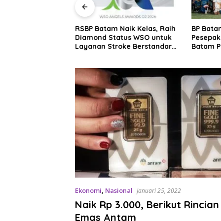
eliaran di
RSBP Batam Naik Kelas, Raih
BP Batam
Warga Sungai
Diamond Status WSO untuk
Pesepak
Resah hingga
Layanan Stroke Berstandar
Batam P
dang
Internasional
Grassroo
2026
Ekonomi
,
Nasional
Januari 25, 2022
Naik Rp 3.000, Berikut Rincia
Emas Antam