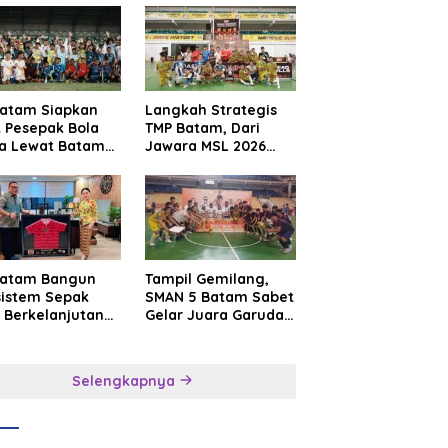
Batam Siapkan
Langkah Strategis
t Pesepak Bola
TMP Batam, Dari
a Lewat Batam
Jawara MSL 2026
e International
Menuju Panggung
sroot Football
Internasional
ival 2026
Batam Bangun
Tampil Gemilang,
sistem Sepak
SMAN 5 Batam Sabet
 Berkelanjutan
Gelar Juara Garuda
at Batam
Yaksa Cup I Kepri
mier FC
2026
Selengkapnya