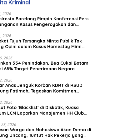
ita Kriminal
23, 2026
lresta Barelang Pimpin Konferensi Pers
anganan Kasus Pengeroyokan dan
aniayaan yang Viral di Media Sosial
23, 2026
kat Tujuh Tersangka Minta Publik Tak
ing Opini dalam Kasus Homestay Mimi
o
26, 2026
nkan 554 Penindakan, Bea Cukai Batam
ai 68% Target Penerimaan Negara
22, 2026
ar Anas Jenguk Korban KDRT di RSUD
ung Fatimah, Tegaskan Komitmen
lindungan Anak dan Korban Kekerasan
12, 2026
ut Foto ‘Blacklist’ di Diskotik, Kuasa
um LCM Laporkan Manajemen HH Club
am Ke Polresta Barelang
 28, 2026
usan Warga dan Mahasiswa Akan Demo di
ung Uncang, Tuntut Hak Pekerja yang