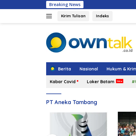
Langsung
Breaking News
Maling Berkelia
ke
konten
Kirim Tulisan
Indeks
tutup
Berita
Nasional
Hukum & Krim
Kabar Covid
Loker Batam
#
PT Aneka Tambang