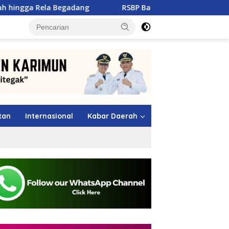
gadang
RSBP Batam Naik Kelas, Raih Diamond Status W
tutup
tan
Internasional
Kabar Daerah