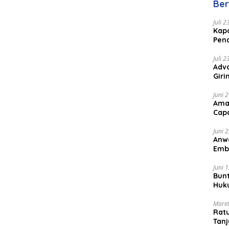
Ber
Juli 
Kapo
Pen
Peng
Juli 
Advo
Gir
Coc
Juni 
Ama
Cap
Juni 
Anw
Emb
Per
Juni 
Bunt
Huk
Bat
Maret
Rat
Tanj