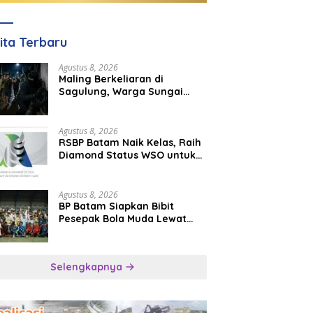
ita Terbaru
Agustus 8, 2026
Maling Berkeliaran di
Sagulung, Warga Sungai
Pelunggut Resah hingga
Rela Begadang
Agustus 8, 2026
RSBP Batam Naik Kelas, Raih
Diamond Status WSO untuk
Layanan Stroke Berstandar
Internasional
Agustus 8, 2026
BP Batam Siapkan Bibit
Pesepak Bola Muda Lewat
Batam Prime International
Grassroot Football Festival
2026
Selengkapnya