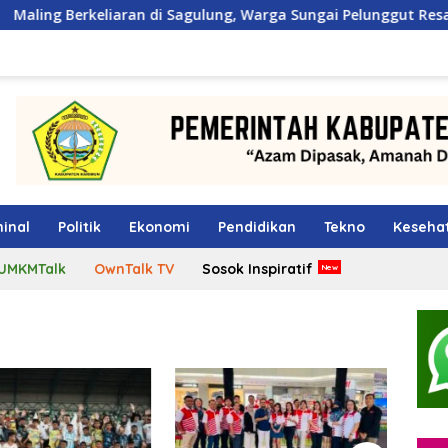
ran di Sagulung, Warga Sungai Pelunggut Resah hingga Rela Be
inal
Politik
Ekonomi
Pendidikan
Tekno
Keseha
UMKMTalk
OwnTalk TV
Sosok Inspiratif