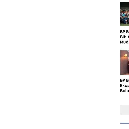
BP 
Bibi
Mud
Prim
Gras
Fest
BP 
Eko
Bola
Lew
Pre