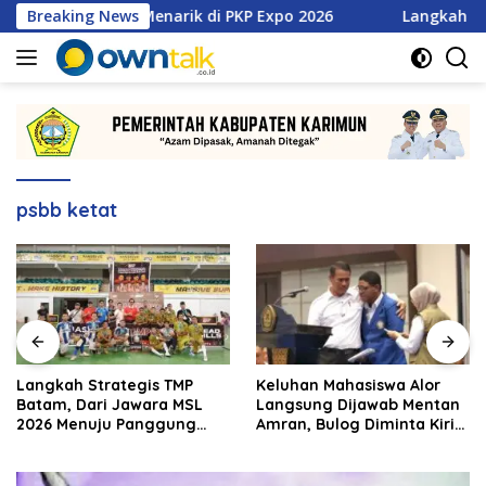
Langsung
an Promo Menarik di PKP Expo 2026
Breaking News
Langkah Strategis T
ke
konten
psbb ketat
Langkah Strategis TMP
Keluhan Mahasiswa Alor
Batam, Dari Jawara MSL
Langsung Dijawab Mentan
2026 Menuju Panggung
Amran, Bulog Diminta Kirim
Internasional
Beras Hari Itu Juga