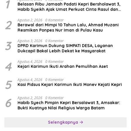
1
Belasan Ribu Jamaah Padati Kepri Bersholawat 3,
Habib Syeikh Ajak Umat Perkuat Cinta Rasul dan
Persatuan
2
Agustus 2, 2026
0 Komentar
Berawal dari Mimpi 10 Tahun Lalu, Ahmad Muzani
Resmikan Ponpes Nur Iman di Pulau Kasu
3
Agustus 3, 2026
0 Komentar
DPRD Karimun Dukung SIMPATI DESA, Layanan
Dukcapil Bakal Lebih Dekat ke Masyarakat
4
Agustus 4, 2026
0 Komentar
Kejari Karimun Ikuti Arahan Pemulihan Aset
5
Agustus 4, 2026
0 Komentar
Kasi Pidsus Kejari Karimun Ikuti Monev Kejati Kepri
6
Agustus 2, 2026
0 Komentar
Habib Syech Pimpin Kepri Bersalawat 3, Amsakar:
Bukti Kuatnya Nilai Religius Warga Batam
Selengkapnya