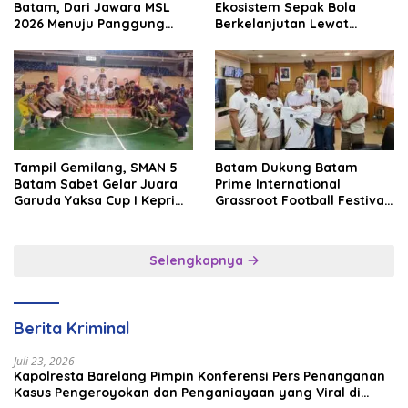
Batam, Dari Jawara MSL
Ekosistem Sepak Bola
2026 Menuju Panggung
Berkelanjutan Lewat
Internasional
Batam Premier FC
Tampil Gemilang, SMAN 5
Batam Dukung Batam
Batam Sabet Gelar Juara
Prime International
Garuda Yaksa Cup I Kepri
Grassroot Football Festival
2026
2026, Perkuat Sport
Tourism dan Persahabatan
Indonesia–Singapura–
Selengkapnya
Brunei–Malaysia
Berita Kriminal
Juli 23, 2026
Kapolresta Barelang Pimpin Konferensi Pers Penanganan
Kasus Pengeroyokan dan Penganiayaan yang Viral di