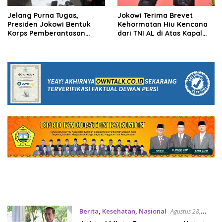
Jelang Purna Tugas,
Jokowi Terima Brevet
Presiden Jokowi Bentuk
Kehormatan Hiu Kencana
Korps Pemberantasan
dari TNI AL di Atas Kapal
Korupsi Polri
Perang
Berita
,
Kesehatan
,
Nasional
Agustus 28,