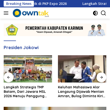
Langsung
 Menarik di PKP Expo 2026
Breaking News
Langkah Strategis TMP Bata
ke
konten
Presiden Jokowi
Langkah Strategis TMP
Keluhan Mahasiswa Alor
Batam, Dari Jawara MSL
Langsung Dijawab Mentan
2026 Menuju Panggung
Amran, Bulog Diminta Kirim
Internasional
Beras Hari Itu Juga