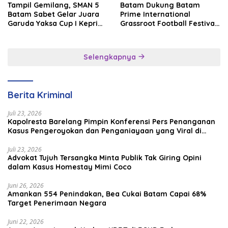
Tampil Gemilang, SMAN 5
Batam Dukung Batam
Batam Sabet Gelar Juara
Prime International
Garuda Yaksa Cup I Kepri
Grassroot Football Festival
2026
2026, Perkuat Sport
Tourism dan Persahabatan
Indonesia–Singapura–
Selengkapnya
Brunei–Malaysia
Berita Kriminal
Juli 23, 2026
Kapolresta Barelang Pimpin Konferensi Pers Penanganan
Kasus Pengeroyokan dan Penganiayaan yang Viral di
Media Sosial
Juli 23, 2026
Advokat Tujuh Tersangka Minta Publik Tak Giring Opini
dalam Kasus Homestay Mimi Coco
Juni 26, 2026
Amankan 554 Penindakan, Bea Cukai Batam Capai 68%
Target Penerimaan Negara
Juni 22, 2026