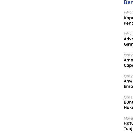
Ber
Juli 
Kapo
Pen
Peng
Juli 
Advo
Gir
Coc
Juni 
Ama
Cap
Juni 
Anw
Emb
Per
Juni 
Bunt
Huk
Bat
Maret
Rat
Tanj