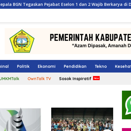
n Pejabat Eselon 1 dan 2 Wajib Berkarya di Daerah, Bukan Men
inal
Politik
Ekonomi
Pendidikan
Tekno
Keseha
UMKMTalk
OwnTalk TV
Sosok Inspiratif