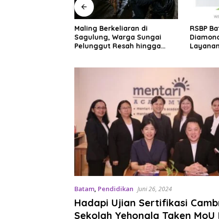
 Tegaskan Pejabat
Maling Berkeliaran di
RSBP Ba
n 2 Wajib Berkarya
Sagulung, Warga Sungai
Diamond
 Bukan Menumpuk
Pelunggut Resah hingga
Layanan
Rela Begadang
Internas
Batam
,
Pendidikan
Juni 26, 2024
Hadapi Ujian Sertifikasi Camb
Sekolah Yehonala Taken MoU