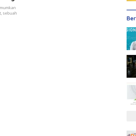
gumumkan
t, sebuah
Ber