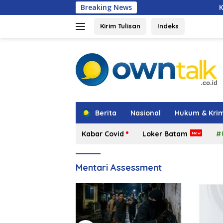
Langsung
Breaking News
Kepala BGN Tegaska
ke
konten
Kirim Tulisan
Indeks
tutup
Berita
Nasional
Hukum & Krim
Kabar Covid
Loker Batam
#
Mentari Assessment