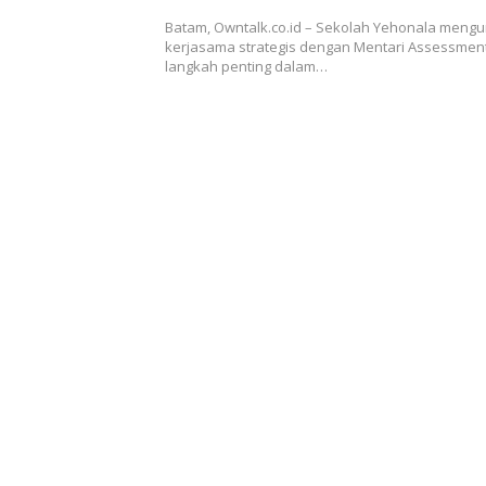
Mentari Assessment
Batam, Owntalk.co.id – Sekolah Yehonala men
kerjasama strategis dengan Mentari Assessmen
langkah penting dalam…