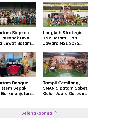
Batam Siapkan
Langkah Strategis
t Pesepak Bola
TMP Batam, Dari
a Lewat Batam
Jawara MSL 2026
e International
Menuju Panggung
sroot Football
Internasional
ival 2026
Batam Bangun
Tampil Gemilang,
sistem Sepak
SMAN 5 Batam Sabet
 Berkelanjutan
Gelar Juara Garuda
at Batam
Yaksa Cup I Kepri
mier FC
2026
Selengkapnya