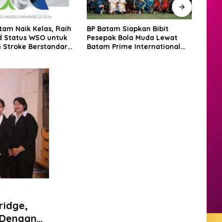
tam Naik Kelas, Raih
BP Batam Siapkan Bibit
Hadir
 Status WSO untuk
Pesepak Bola Muda Lewat
Dere
 Stroke Berstandar
Batam Prime International
PKP 
ional
Grassroot Football Festival
2026
ridge,
 Dengan