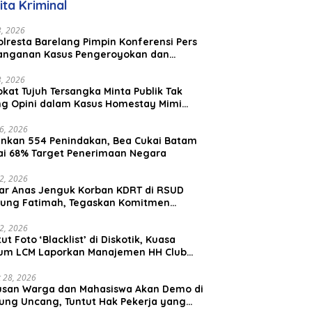
ita Kriminal
23, 2026
lresta Barelang Pimpin Konferensi Pers
anganan Kasus Pengeroyokan dan
aniayaan yang Viral di Media Sosial
23, 2026
kat Tujuh Tersangka Minta Publik Tak
ing Opini dalam Kasus Homestay Mimi
o
26, 2026
nkan 554 Penindakan, Bea Cukai Batam
ai 68% Target Penerimaan Negara
22, 2026
ar Anas Jenguk Korban KDRT di RSUD
ung Fatimah, Tegaskan Komitmen
lindungan Anak dan Korban Kekerasan
12, 2026
ut Foto ‘Blacklist’ di Diskotik, Kuasa
um LCM Laporkan Manajemen HH Club
am Ke Polresta Barelang
 28, 2026
usan Warga dan Mahasiswa Akan Demo di
ung Uncang, Tuntut Hak Pekerja yang