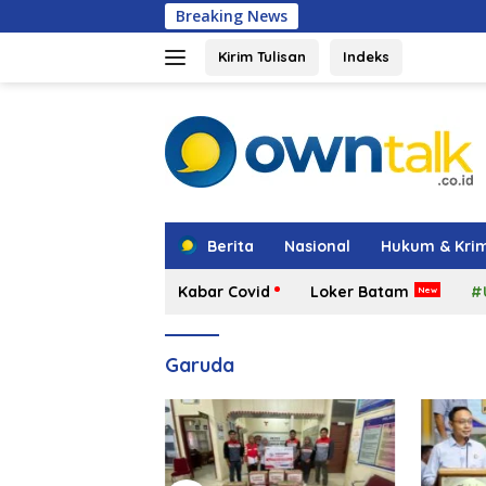
Langsung
Breaking News
Amsakar: Penat
ke
konten
Kirim Tulisan
Indeks
tutup
Berita
Nasional
Hukum & Krim
Kabar Covid
Loker Batam
#
Garuda