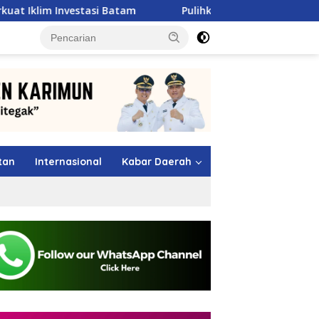
asi Batam
Pulihkan Sumbar Pasca Banjir, Pertamina P
tutup
tan
Internasional
Kabar Daerah