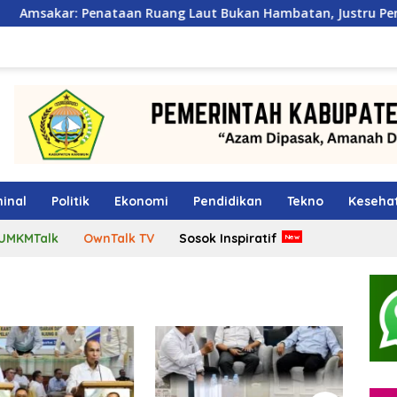
aan Ruang Laut Bukan Hambatan, Justru Perkuat Iklim Invest
inal
Politik
Ekonomi
Pendidikan
Tekno
Keseha
UMKMTalk
OwnTalk TV
Sosok Inspiratif