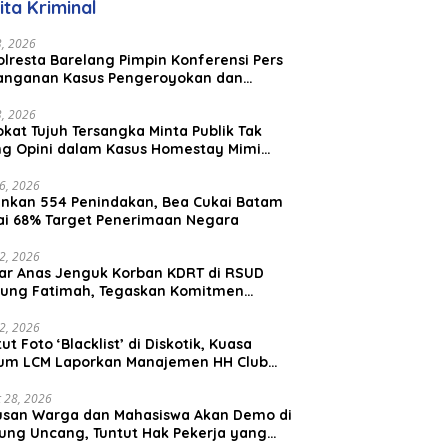
ita Kriminal
aysia
23, 2026
lresta Barelang Pimpin Konferensi Pers
anganan Kasus Pengeroyokan dan
aniayaan yang Viral di Media Sosial
23, 2026
kat Tujuh Tersangka Minta Publik Tak
ing Opini dalam Kasus Homestay Mimi
o
26, 2026
nkan 554 Penindakan, Bea Cukai Batam
ai 68% Target Penerimaan Negara
22, 2026
ar Anas Jenguk Korban KDRT di RSUD
ung Fatimah, Tegaskan Komitmen
lindungan Anak dan Korban Kekerasan
12, 2026
ut Foto ‘Blacklist’ di Diskotik, Kuasa
um LCM Laporkan Manajemen HH Club
am Ke Polresta Barelang
 28, 2026
usan Warga dan Mahasiswa Akan Demo di
ung Uncang, Tuntut Hak Pekerja yang