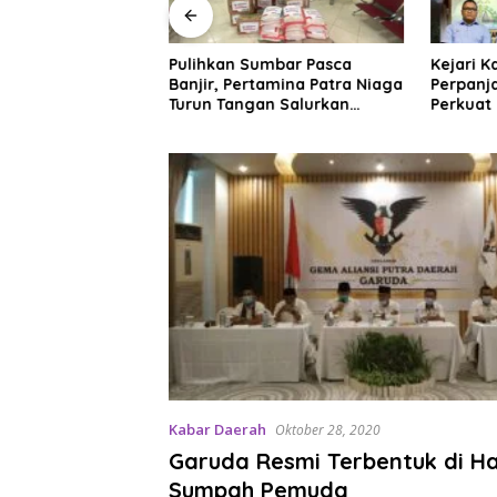
enataan Ruang
Pulihkan Sumbar Pasca
Kejari 
 Hambatan,
Banjir, Pertamina Patra Niaga
Perpanj
at Iklim Investasi
Turun Tangan Salurkan
Perkuat
Bantuan Kemanusiaan
Sektor M
Kabar Daerah
Oktober 28, 2020
Garuda Resmi Terbentuk di Ha
Sumpah Pemuda