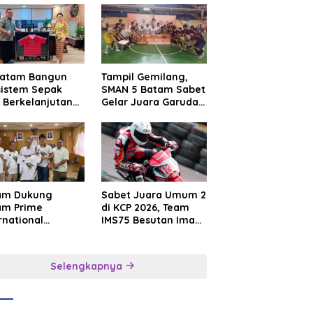
Batam Bangun
Tampil Gemilang,
sistem Sepak
SMAN 5 Batam Sabet
 Berkelanjutan
Gelar Juara Garuda
at Batam
Yaksa Cup I Kepri
mier FC
2026
am Dukung
Sabet Juara Umum 2
am Prime
di KCP 2026, Team
rnational
IMS75 Besutan Iman
sroot Football
Sutiawan Borong
ival 2026,
Podium
uat Sport
Selengkapnya
rism dan
sahabatan
onesia–
gapura–Brunei–