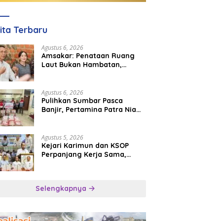
ita Terbaru
Agustus 6, 2026
Amsakar: Penataan Ruang
Laut Bukan Hambatan,
Justru Perkuat Iklim Investasi
Batam
Agustus 6, 2026
Pulihkan Sumbar Pasca
Banjir, Pertamina Patra Niaga
Turun Tangan Salurkan
Bantuan Kemanusiaan
Agustus 5, 2026
Kejari Karimun dan KSOP
Perpanjang Kerja Sama,
Perkuat Kepastian Hukum di
Sektor Maritim
Selengkapnya