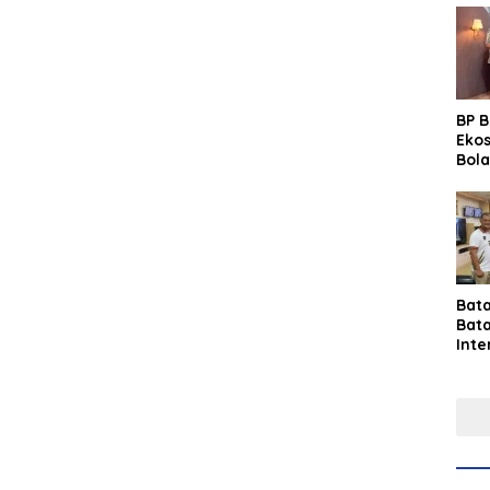
BP 
Eko
Bola
Lew
Pre
Bat
Bat
Inte
Gras
Fest
Perk
Tou
Per
Ind
Sin