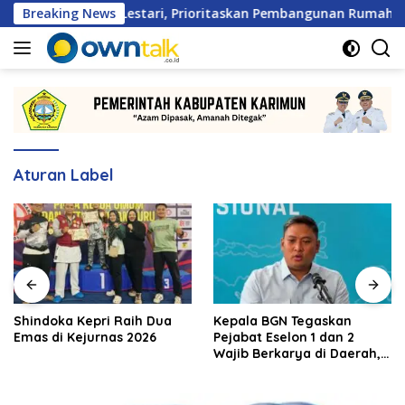
Langsung
rga Patam Lestari, Prioritaskan Pembangunan Rumah Ibadah
Breaking News
ke
konten
Aturan Label
Shindoka Kepri Raih Dua
Kepala BGN Tegaskan
Emas di Kejurnas 2026
Pejabat Eselon 1 dan 2
Wajib Berkarya di Daerah,
Bukan Menumpuk di
Jakarta