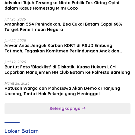
Advokat Tujuh Tersangka Minta Publik Tak Giring Opini
dalam Kasus Homestay Mimi Coco
Juni 26, 2026
Amankan 554 Penindakan, Bea Cukai Batam Capai 68%
Target Penerimaan Negara
Juni 22, 2026
Anwar Anas Jenguk Korban KDRT di RSUD Embung
Fatimah, Tegaskan Komitmen Perlindungan Anak dan
Korban Kekerasan
Juni 12, 2026
Buntut Foto ‘Blacklist’ di Diskotik, Kuasa Hukum LCM
Laporkan Manajemen HH Club Batam Ke Polresta Barelang
Maret 28, 2026
Ratusan Warga dan Mahasiswa Akan Demo di Tanjung
Uncang, Tuntut Hak Pekerja yang Meninggal
Selengkapnya
Loker Batam