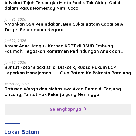
Advokat Tujuh Tersangka Minta Publik Tak Giring Opini
dalam Kasus Homestay Mimi Coco
Juni 26, 2026
Amankan 554 Penindakan, Bea Cukai Batam Capai 68%
Target Penerimaan Negara
Juni 22, 2026
Anwar Anas Jenguk Korban KDRT di RSUD Embung
Fatimah, Tegaskan Komitmen Perlindungan Anak dan
Korban Kekerasan
Juni 12, 2026
Buntut Foto ‘Blacklist’ di Diskotik, Kuasa Hukum LCM
Laporkan Manajemen HH Club Batam Ke Polresta Barelang
Maret 28, 2026
Ratusan Warga dan Mahasiswa Akan Demo di Tanjung
Uncang, Tuntut Hak Pekerja yang Meninggal
Selengkapnya
Loker Batam