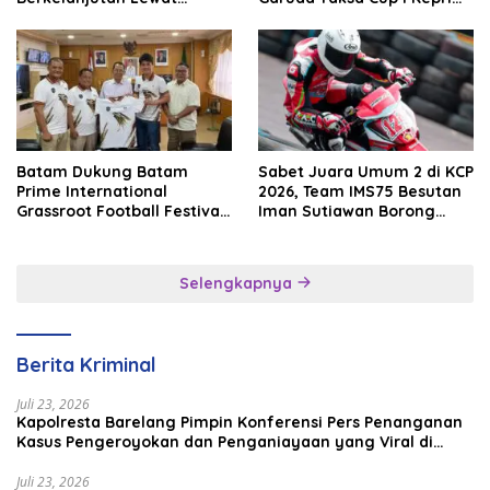
Batam Premier FC
2026
Batam Dukung Batam
Sabet Juara Umum 2 di KCP
Prime International
2026, Team IMS75 Besutan
Grassroot Football Festival
Iman Sutiawan Borong
2026, Perkuat Sport
Podium
Tourism dan Persahabatan
Indonesia–Singapura–
Selengkapnya
Brunei–Malaysia
Berita Kriminal
Juli 23, 2026
Kapolresta Barelang Pimpin Konferensi Pers Penanganan
Kasus Pengeroyokan dan Penganiayaan yang Viral di
Media Sosial
Juli 23, 2026