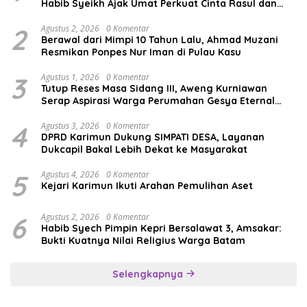
Habib Syeikh Ajak Umat Perkuat Cinta Rasul dan
Persatuan
2
Agustus 2, 2026
0 Komentar
Berawal dari Mimpi 10 Tahun Lalu, Ahmad Muzani
Resmikan Ponpes Nur Iman di Pulau Kasu
3
Agustus 1, 2026
0 Komentar
Tutup Reses Masa Sidang III, Aweng Kurniawan
Serap Aspirasi Warga Perumahan Gesya Eternal
soal USB SD
4
Agustus 3, 2026
0 Komentar
DPRD Karimun Dukung SIMPATI DESA, Layanan
Dukcapil Bakal Lebih Dekat ke Masyarakat
5
Agustus 4, 2026
0 Komentar
Kejari Karimun Ikuti Arahan Pemulihan Aset
6
Agustus 2, 2026
0 Komentar
Habib Syech Pimpin Kepri Bersalawat 3, Amsakar:
Bukti Kuatnya Nilai Religius Warga Batam
Selengkapnya