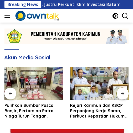
Langsung
 Hambatan, Justru Perkuat Iklim Investasi Batam
Breaking News
Pul
ke
konten
Akun Media Sosial
Pulihkan Sumbar Pasca
Kejari Karimun dan KSOP
Banjir, Pertamina Patra
Perpanjang Kerja Sama,
Niaga Turun Tangan
Perkuat Kepastian Hukum
Salurkan Bantuan
di Sektor Maritim
Kemanusiaan