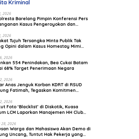
ita Kriminal
Malaysia
23, 2026
lresta Barelang Pimpin Konferensi Pers
anganan Kasus Pengeroyokan dan
aniayaan yang Viral di Media Sosial
23, 2026
kat Tujuh Tersangka Minta Publik Tak
ing Opini dalam Kasus Homestay Mimi
o
26, 2026
nkan 554 Penindakan, Bea Cukai Batam
ai 68% Target Penerimaan Negara
22, 2026
ar Anas Jenguk Korban KDRT di RSUD
ung Fatimah, Tegaskan Komitmen
lindungan Anak dan Korban Kekerasan
12, 2026
ut Foto ‘Blacklist’ di Diskotik, Kuasa
um LCM Laporkan Manajemen HH Club
am Ke Polresta Barelang
 28, 2026
usan Warga dan Mahasiswa Akan Demo di
ung Uncang, Tuntut Hak Pekerja yang