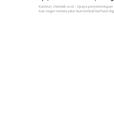
Penyelundupan dari Malaysia
Karimun, Owntalk.co.id – Upaya penyelundupan 
Digagalkan
luar negeri melalui jalur laut kembali berhasil d