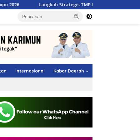
Langkah Strategis TMP Batam, Dari Jawara MSL 2026 Menuj
tutup
tan
Internasional
Kabar Daerah