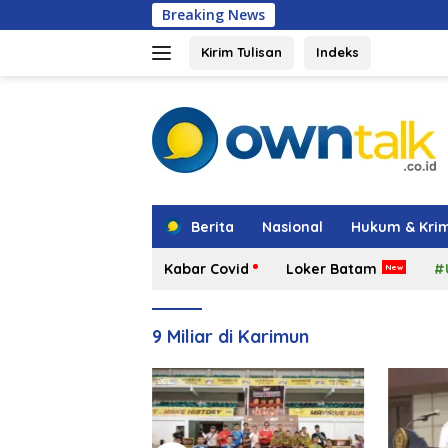
Langsung
Breaking News
Hadir di Gra
ke
konten
Kirim Tulisan
Indeks
tutup
Berita
Nasional
Hukum & Krim
Kabar Covid
Loker Batam
#
9 Miliar di Karimun