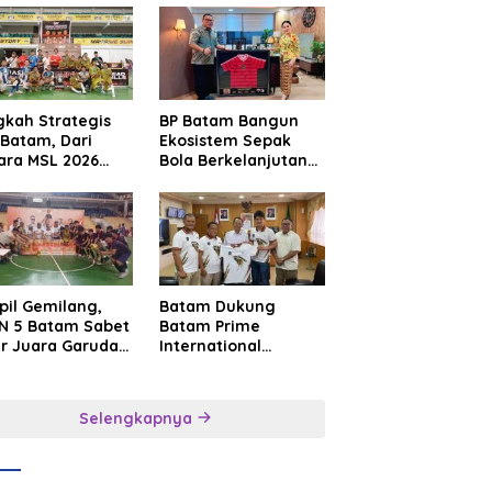
gkah Strategis
BP Batam Bangun
Batam, Dari
Ekosistem Sepak
ara MSL 2026
Bola Berkelanjutan
uju Panggung
Lewat Batam
rnasional
Premier FC
pil Gemilang,
Batam Dukung
N 5 Batam Sabet
Batam Prime
ar Juara Garuda
International
a Cup I Kepri
Grassroot Football
6
Festival 2026,
Perkuat Sport
Selengkapnya
Tourism dan
Persahabatan
Indonesia–
Singapura–Brunei–