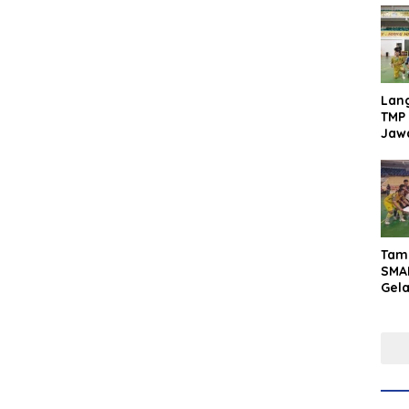
Lan
TMP 
Jaw
Men
Inte
Tam
SMA
Gel
Yaks
202