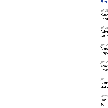
Ber
Juli 
Kapo
Pen
Peng
Juli 
Advo
Gir
Coc
Juni 
Ama
Cap
Juni 
Anw
Emb
Per
Juni 
Bunt
Huk
Bat
Maret
Rat
Tanj