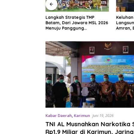
and Batam Mall, Ini
Langkah Strategis TMP
Keluhan
omo Menarik di
Batam, Dari Jawara MSL 2026
Langsun
026
Menuju Panggung
Amran, 
Internasional
Beras Ha
Kabar Daerah
,
Karimun
Juni 19, 2026
TNI AL Musnahkan Narkotika S
Rp1,9 Miliar di Karimun, Jarin