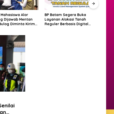
 Mahasiswa Alor
BP Batam Segera Buka
Amsa
g Dijawab Mentan
Layanan Alokasi Tanah
Laut
Bulog Diminta Kirim
Reguler Berbasis Digital
Justr
ri Itu Juga
Lewat LMS
Bat
enilai
gan