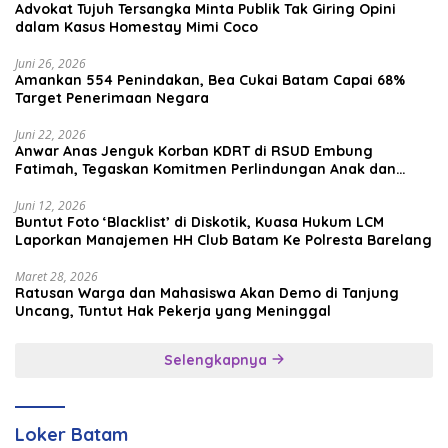
Advokat Tujuh Tersangka Minta Publik Tak Giring Opini
dalam Kasus Homestay Mimi Coco
Juni 26, 2026
Amankan 554 Penindakan, Bea Cukai Batam Capai 68%
Target Penerimaan Negara
Juni 22, 2026
Anwar Anas Jenguk Korban KDRT di RSUD Embung
Fatimah, Tegaskan Komitmen Perlindungan Anak dan
Korban Kekerasan
Juni 12, 2026
Buntut Foto ‘Blacklist’ di Diskotik, Kuasa Hukum LCM
Laporkan Manajemen HH Club Batam Ke Polresta Barelang
Maret 28, 2026
Ratusan Warga dan Mahasiswa Akan Demo di Tanjung
Uncang, Tuntut Hak Pekerja yang Meninggal
Selengkapnya
Loker Batam