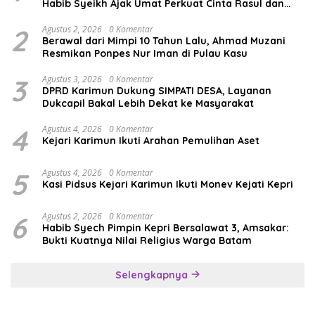
Habib Syeikh Ajak Umat Perkuat Cinta Rasul dan
Persatuan
2
Agustus 2, 2026
0 Komentar
Berawal dari Mimpi 10 Tahun Lalu, Ahmad Muzani
Resmikan Ponpes Nur Iman di Pulau Kasu
3
Agustus 3, 2026
0 Komentar
DPRD Karimun Dukung SIMPATI DESA, Layanan
Dukcapil Bakal Lebih Dekat ke Masyarakat
4
Agustus 4, 2026
0 Komentar
Kejari Karimun Ikuti Arahan Pemulihan Aset
5
Agustus 4, 2026
0 Komentar
Kasi Pidsus Kejari Karimun Ikuti Monev Kejati Kepri
6
Agustus 2, 2026
0 Komentar
Habib Syech Pimpin Kepri Bersalawat 3, Amsakar:
Bukti Kuatnya Nilai Religius Warga Batam
Selengkapnya