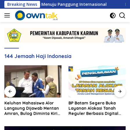
Langsung
a MSL 2026 Menuju Panggung Internasional
Breaking News
Keluhan Ma
ke
konten
144 Jemaah Haji Indonesia
Keluhan Mahasiswa Alor
BP Batam Segera Buka
Langsung Dijawab Mentan
Layanan Alokasi Tanah
Amran, Bulog Diminta Kirim
Reguler Berbasis Digital
Beras Hari Itu Juga
Lewat LMS