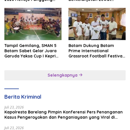
Internasional
Batam Premier FC
Tampil Gemilang, SMAN 5
Batam Dukung Batam
Batam Sabet Gelar Juara
Prime International
Garuda Yaksa Cup I Kepri
Grassroot Football Festival
2026
2026, Perkuat Sport
Tourism dan Persahabatan
Indonesia–Singapura–
Selengkapnya
Brunei–Malaysia
Berita Kriminal
Juli 23, 2026
Kapolresta Barelang Pimpin Konferensi Pers Penanganan
Kasus Pengeroyokan dan Penganiayaan yang Viral di
Media Sosial
Juli 23, 2026