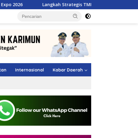
Langkah Strategis TMP Batam, Dari Jawara MSL 2026 Menuju P
tutup
tan
Internasional
Kabar Daerah