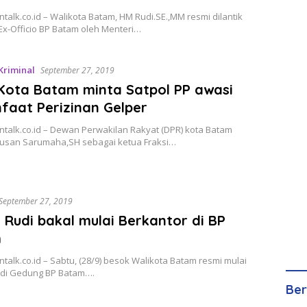
talk.co.id – Walikota Batam, HM Rudi.SE.,MM resmi dilantik
Ex-Officio BP Batam oleh Menteri…
Kriminal
September 27, 2019
Kota Batam minta Satpol PP awasi
faat Perizinan Gelper
talk.co.id – Dewan Perwakilan Rakyat (DPR) kota Batam
Utusan Sarumaha,SH sebagai ketua Fraksi…
September 27, 2019
 Rudi bakal mulai Berkantor di BP
m
talk.co.id – Sabtu, (28/9) besok Walikota Batam resmi mulai
 di Gedung BP Batam….
Ber