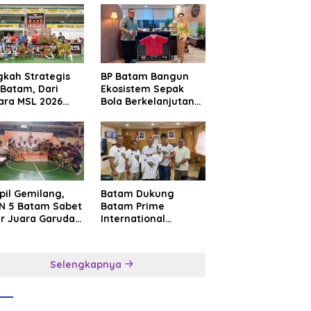
gkah Strategis
BP Batam Bangun
Batam, Dari
Ekosistem Sepak
ara MSL 2026
Bola Berkelanjutan
uju Panggung
Lewat Batam
rnasional
Premier FC
pil Gemilang,
Batam Dukung
N 5 Batam Sabet
Batam Prime
ar Juara Garuda
International
a Cup I Kepri
Grassroot Football
6
Festival 2026,
Perkuat Sport
Selengkapnya
Tourism dan
Persahabatan
Indonesia–
Singapura–Brunei–