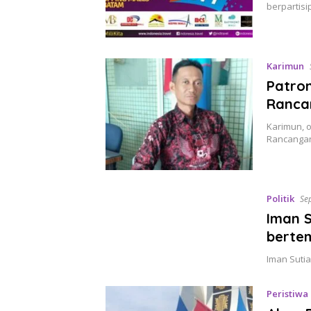
berpartisi
Karimun
Patro
Ranca
Karimun, 
Rancangan
Politik
Se
Iman 
bertem
Iman Suti
Peristiwa