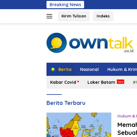
Langsung
Breaking News
Hadir di Grand B
ke
konten
Kirim Tulisan
Indeks
tutup
Berita
Nasional
Hukum & Krim
Kabar Covid
Loker Batam
#
Own
Berita Terbaru
Talk
Hukum & 
Memah
Sebua