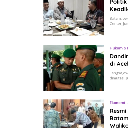
Politi
Keadi
Batam, own
Center, Ju
Hukum & 
Dandim
di Ace
Langsa,ow
dimutasi, 
Ekonomi
Resmi 
Batam
Walik