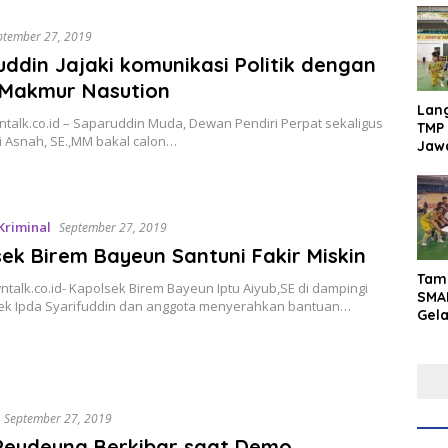
ptember 27, 2019
ddin Jajaki komunikasi Politik dengan
 Makmur Nasution
Lan
talk.co.id – Saparuddin Muda, Dewan Pendiri Perpat sekaligus
TMP 
i Asnah, SE.,MM bakal calon…
Jaw
Men
Inte
Kriminal
September 27, 2019
ek Birem Bayeun Santuni Fakir Miskin
Tam
talk.co.id- Kapolsek Birem Bayeun Iptu Aiyub,SE di dampingi
SMA
k Ipda Syarifuddin dan anggota menyerahkan bantuan…
Gel
Yaks
202
September 27, 2019
Peudeung Berkibar saat Demo