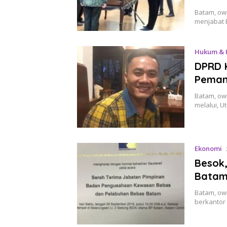
Batam, own
menjabat 
Hukum & 
DPRD 
Peman
Batam, own
melalui, 
Ekonomi
Besok,
Bata
Batam, own
berkantor