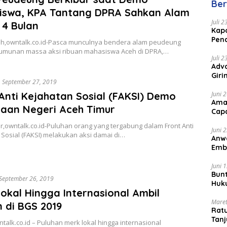
Ber
iswa, KPA Tantang DPRA Sahkan Alam
Juli 
 4 Bulan
Kapo
Pen
h,owntalk.co.id-Pasca munculnya bendera alam peudeung
Peng
umunan massa aksi ribuan mahasiswa Aceh di DPRA,…
Juli 
Advo
Gir
September 27, 2019
Coc
Juni 
Anti Kejahatan Sosial (FAKSI) Demo
Ama
saan Negeri Aceh Timur
Cap
,owntalk.co.id-Puluhan orang yang tergabung dalam Front Anti
Juni 
Sosial (FAKSI) melakukan aksi damai di…
Anw
Emb
Per
Juni 
Bunt
September 26, 2019
Huk
okal Hingga Internasional Ambil
Bat
Maret
 di BGS 2019
Rat
Tanj
talk.co.id – Puluhan merk lokal hingga internasional