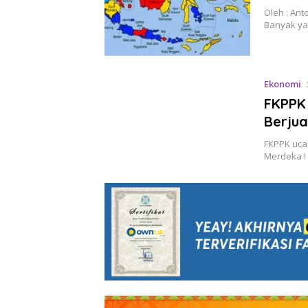
Oleh : An
Banyak ya
Ekonomi
FKPPK 
Berjua
FKPPK ucap
Merdeka !