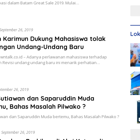
Men
pasi dalam Batam Great Sale 2019. Mulai…
September 26, 2019
Lo
n Karimun Dukung Mahasiswa tolak
ngan Undang-Undang Baru
owntalk.co.id – Adanya perlawanan mahasiswa terhadap
 Revisi undang undang baru ini menarik perhatian…
ptember 26, 2019
Sutiawan dan Saparuddin Muda
u, Bahas Masalah Pilwako ?
awan dan Saparuddin Muda bertemu, Bahas Masalah Pilwako ?
September 26, 2019