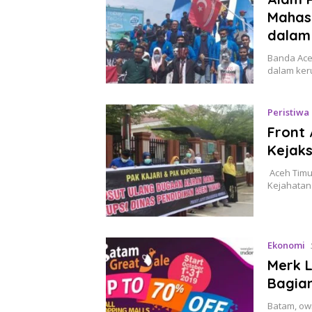
Mahas
dalam
Banda Ace
dalam ker
Peristiwa
Front 
Kejak
Aceh Timur
Kejahatan 
Ekonomi
Merk L
Bagian
Batam, own