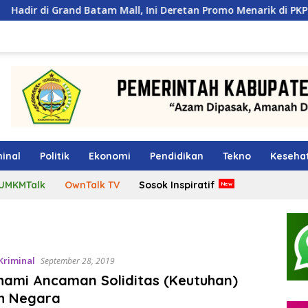
atam Mall, Ini Deretan Promo Menarik di PKP Expo 2026
inal
Politik
Ekonomi
Pendidikan
Tekno
Keseha
UMKMTalk
OwnTalk TV
Sosok Inspiratif
Kriminal
September 28, 2019
ami Ancaman Soliditas (Keutuhan)
h Negara