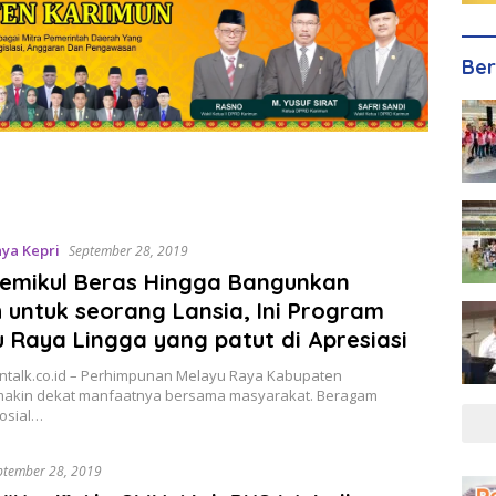
Ber
ya Kepri
September 28, 2019
Memikul Beras Hingga Bangunkan
untuk seorang Lansia, Ini Program
 Raya Lingga yang patut di Apresiasi
wntalk.co.id – Perhimpunan Melayu Raya Kabupaten
makin dekat manfaatnya bersama masyarakat. Beragam
sosial…
ptember 28, 2019