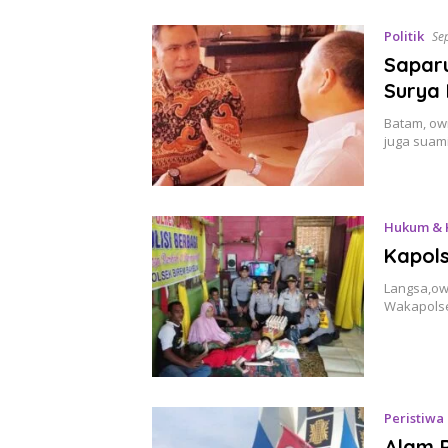
Politik
Se
Saparu
Surya
Batam, own
juga suam
Hukum & 
Kapols
Langsa,own
Wakapolse
Peristiwa
Alam 