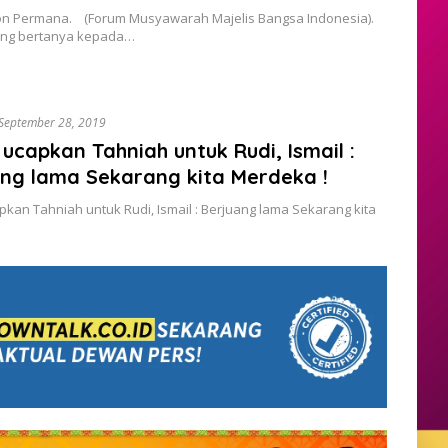
ton Permana. (Forum Musyawarah Majelis Bangsa Indonesia).
ng bertanya kepada…
September 28, 2019
ucapkan Tahniah untuk Rudi, Ismail :
ng lama Sekarang kita Merdeka !
kan Tahniah untuk Rudi, Ismail : Berjuang lama Sekarang kita