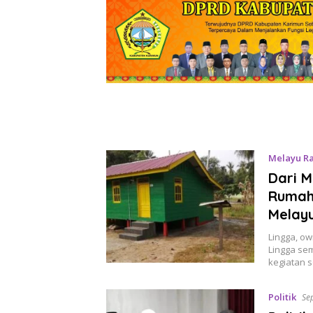
Melayu Ra
Dari 
Rumah 
Melayu
Lingga, o
Lingga se
kegiatan 
Politik
Se