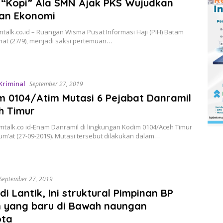
k “Kopi” Ala SMN Ajak PKS Wujudkan
lan Ekonomi
talk.co.id – Ruangan Wisma Pusat Informasi Haji (PIH) Batam
mat (27/9), menjadi saksi pertemuan…
Kriminal
September 27, 2019
 0104/Atim Mutasi 6 Pejabat Danramil
h Timur
ntalk.co id-Enam Danramil di lingkungan Kodim 0104/Aceh Timur
Jum’at (27-09-2019). Mutasi tersebut dilakukan dalam…
September 27, 2019
di Lantik, Ini struktural Pimpinan BP
 yang baru di Bawah naungan
ota