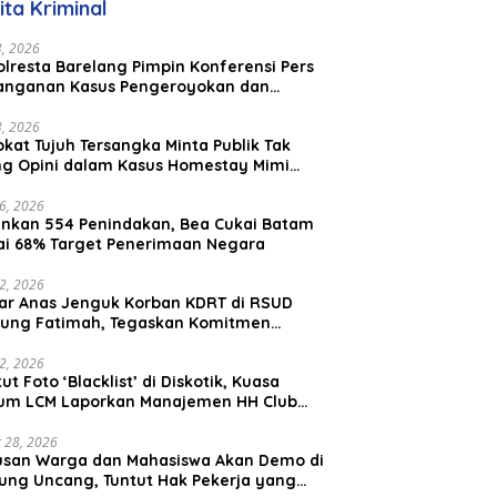
ita Kriminal
Malaysia
23, 2026
lresta Barelang Pimpin Konferensi Pers
anganan Kasus Pengeroyokan dan
aniayaan yang Viral di Media Sosial
23, 2026
kat Tujuh Tersangka Minta Publik Tak
ing Opini dalam Kasus Homestay Mimi
o
26, 2026
nkan 554 Penindakan, Bea Cukai Batam
ai 68% Target Penerimaan Negara
22, 2026
ar Anas Jenguk Korban KDRT di RSUD
ung Fatimah, Tegaskan Komitmen
lindungan Anak dan Korban Kekerasan
12, 2026
ut Foto ‘Blacklist’ di Diskotik, Kuasa
um LCM Laporkan Manajemen HH Club
am Ke Polresta Barelang
 28, 2026
usan Warga dan Mahasiswa Akan Demo di
ung Uncang, Tuntut Hak Pekerja yang