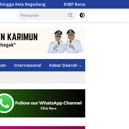
ng
RSBP Batam Naik Kelas, Raih Diamond Status WSO un
tutup
tan
Internasional
Kabar Daerah