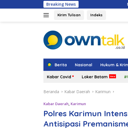
Langsung
Breaking News
Maling Berkeliaran 
ke
konten
Kirim Tulisan
Indeks
tutup
Berita
Nasional
Hukum & Krim
Kabar Covid
Loker Batam
#
Beranda
Kabar Daerah
Karimun
Kabar Daerah
,
Karimun
Polres Karimun Intens
Antisipasi Premanism