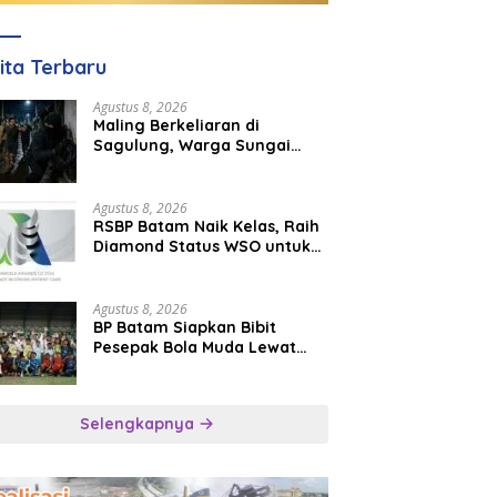
ita Terbaru
Agustus 8, 2026
Maling Berkeliaran di
Sagulung, Warga Sungai
Pelunggut Resah hingga
Rela Begadang
Agustus 8, 2026
RSBP Batam Naik Kelas, Raih
Diamond Status WSO untuk
Layanan Stroke Berstandar
Internasional
Agustus 8, 2026
BP Batam Siapkan Bibit
Pesepak Bola Muda Lewat
Batam Prime International
Grassroot Football Festival
2026
Selengkapnya