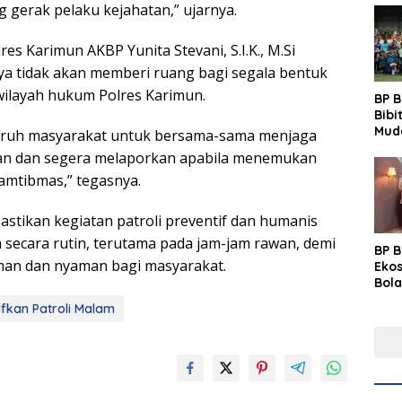
gerak pelaku kejahatan,” ujarnya.
res Karimun AKBP Yunita Stevani, S.I.K., M.Si
a tidak akan memberi ruang bagi segala bentuk
wilayah hukum Polres Karimun.
BP 
Bibi
Mud
uruh masyarakat untuk bersama-sama menjaga
Prim
n dan segera melaporkan apabila menemukan
Gras
amtibmas,” tegasnya.
Fest
stikan kegiatan patroli preventif dan humanis
 secara rutin, terutama pada jam-jam rawan, demi
BP 
man dan nyaman bagi masyarakat.
Eko
Bola
Lew
ifkan Patroli Malam
Pre