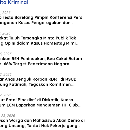
ita Kriminal
23, 2026
lresta Barelang Pimpin Konferensi Pers
anganan Kasus Pengeroyokan dan
aniayaan yang Viral di Media Sosial
23, 2026
kat Tujuh Tersangka Minta Publik Tak
ing Opini dalam Kasus Homestay Mimi
o
26, 2026
nkan 554 Penindakan, Bea Cukai Batam
ai 68% Target Penerimaan Negara
22, 2026
ar Anas Jenguk Korban KDRT di RSUD
ung Fatimah, Tegaskan Komitmen
lindungan Anak dan Korban Kekerasan
12, 2026
ut Foto ‘Blacklist’ di Diskotik, Kuasa
um LCM Laporkan Manajemen HH Club
am Ke Polresta Barelang
 28, 2026
usan Warga dan Mahasiswa Akan Demo di
ung Uncang, Tuntut Hak Pekerja yang