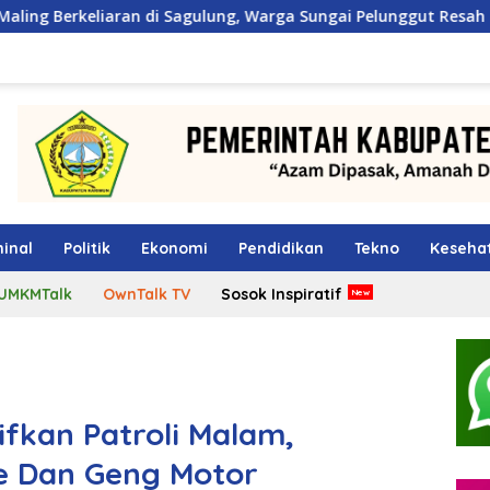
di Sagulung, Warga Sungai Pelunggut Resah hingga Rela Begada
inal
Politik
Ekonomi
Pendidikan
Tekno
Keseha
UMKMTalk
OwnTalk TV
Sosok Inspiratif
ifkan Patroli Malam,
e Dan Geng Motor