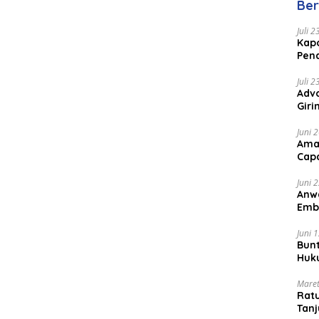
Ber
Juli 
Kapo
Pen
Peng
Juli 
Advo
Gir
Coc
Juni 
Ama
Cap
Juni 
Anw
Emb
Per
Juni 
Bunt
Huk
Bat
Maret
Rat
Tanj