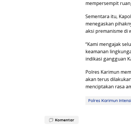
mempersempit ruang 
Sementara itu, Kapol
menegaskan pihakny
aksi premanisme di 
“Kami mengajak sel
keamanan lingkunga
indikasi gangguan K
Polres Karimun mema
akan terus dilakukan
menciptakan rasa a
Polres Karimun Intens
Komentar