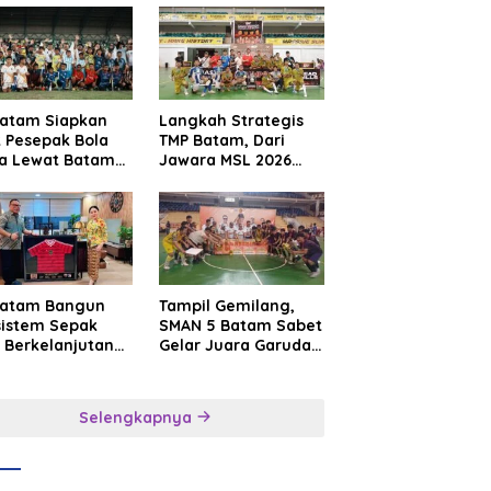
Batam Siapkan
Langkah Strategis
t Pesepak Bola
TMP Batam, Dari
a Lewat Batam
Jawara MSL 2026
e International
Menuju Panggung
sroot Football
Internasional
ival 2026
Batam Bangun
Tampil Gemilang,
sistem Sepak
SMAN 5 Batam Sabet
 Berkelanjutan
Gelar Juara Garuda
at Batam
Yaksa Cup I Kepri
mier FC
2026
Selengkapnya