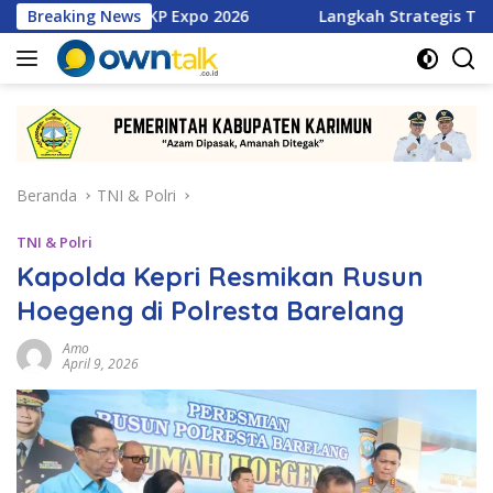
Langsung
 di PKP Expo 2026
Breaking News
Langkah Strategis TMP Batam, Dari 
ke
konten
Beranda
TNI & Polri
TNI & Polri
Kapolda Kepri Resmikan Rusun
Hoegeng di Polresta Barelang
Amo
April 9, 2026