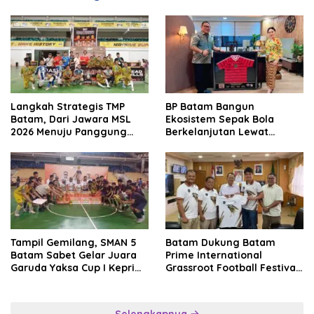
Langkah Strategis TMP
BP Batam Bangun
Batam, Dari Jawara MSL
Ekosistem Sepak Bola
2026 Menuju Panggung
Berkelanjutan Lewat
Internasional
Batam Premier FC
Tampil Gemilang, SMAN 5
Batam Dukung Batam
Batam Sabet Gelar Juara
Prime International
Garuda Yaksa Cup I Kepri
Grassroot Football Festival
2026
2026, Perkuat Sport
Tourism dan Persahabatan
Indonesia–Singapura–
Selengkapnya