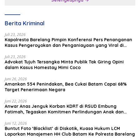
Brunei–Malaysia
Berita Kriminal
Juli 23, 2026
Kapolresta Barelang Pimpin Konferensi Pers Penanganan
Kasus Pengeroyokan dan Penganiayaan yang Viral di
Media Sosial
Juli 23, 2026
Advokat Tujuh Tersangka Minta Publik Tak Giring Opini
dalam Kasus Homestay Mimi Coco
Juni 26, 2026
Amankan 554 Penindakan, Bea Cukai Batam Capai 68%
Target Penerimaan Negara
Juni 22, 2026
Anwar Anas Jenguk Korban KDRT di RSUD Embung
Fatimah, Tegaskan Komitmen Perlindungan Anak dan
Korban Kekerasan
Juni 12, 2026
Buntut Foto ‘Blacklist’ di Diskotik, Kuasa Hukum LCM
Laporkan Manajemen HH Club Batam Ke Polresta Barelang