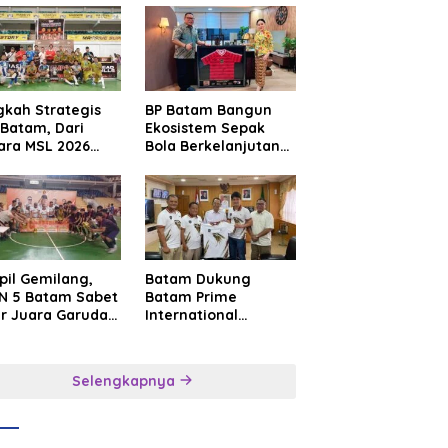
gkah Strategis
BP Batam Bangun
Batam, Dari
Ekosistem Sepak
ara MSL 2026
Bola Berkelanjutan
uju Panggung
Lewat Batam
rnasional
Premier FC
pil Gemilang,
Batam Dukung
N 5 Batam Sabet
Batam Prime
ar Juara Garuda
International
a Cup I Kepri
Grassroot Football
6
Festival 2026,
Perkuat Sport
Selengkapnya
Tourism dan
Persahabatan
Indonesia–
Singapura–Brunei–