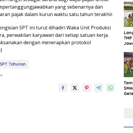
mpertanggungjawabkan yang sebenarnya dan
an pajak dalam kurun waktu satu tahun terakhir.
pengisian SPT ini turut dihadiri Waka Unit Produksi
Lan
, perwakilan karyawan dari setiap satuan kerja.
TMP 
laksanakan dengan menerapkan protokol
Jaw
Men
)
Inte
SPT Tahunan
ni
Tam
SMA
Gel
Yaks
202