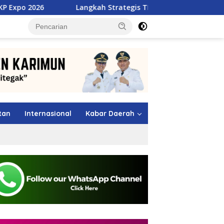
Langkah Strategis TMP Batam, Dari Jawara MSL 2026 Menuju 
tutup
tan
Internasional
Kabar Daerah