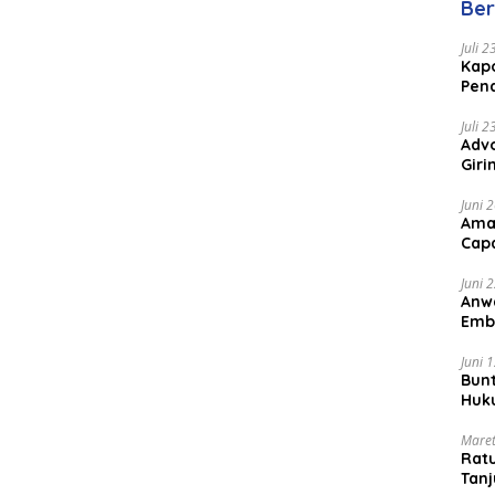
Ber
Juli 
Kapo
Pen
Peng
Juli 
Advo
Gir
Coc
Juni 
Ama
Cap
Juni 
Anw
Emb
Per
Juni 
Bunt
Huk
Bat
Maret
Rat
Tanj