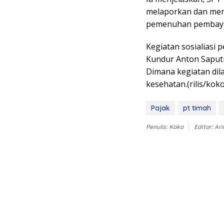
melaporkan dan me
pemenuhan pembayar
Kegiatan sosialiasi 
Kundur Anton Saputra
Dimana kegiatan di
kesehatan.(rilis/koko
Pajak
pt timah
Penulis: Koko
Editor: Ari