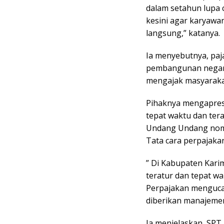
dalam setahun lupa 
kesini agar karyawan
langsung,” katanya.
Ia menyebutnya, paja
pembangunan negara
mengajak masyarakat
Pihaknya mengapresi
tepat waktu dan ter
Undang Undang nom
Tata cara perpajaka
” Di Kabupaten Kar
teratur dan tepat w
Perpajakan mengucap
diberikan manajemen
Ia menjelaskan, SPT 