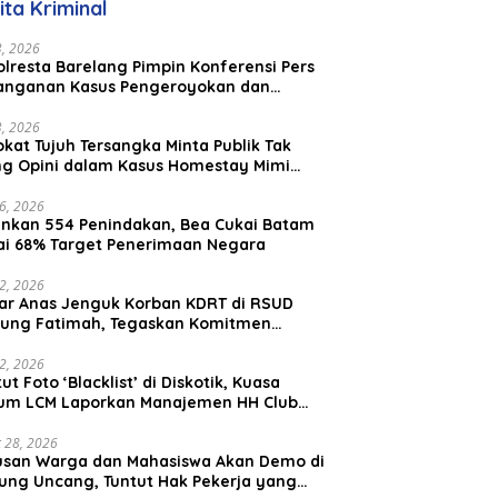
ita Kriminal
Malaysia
23, 2026
lresta Barelang Pimpin Konferensi Pers
anganan Kasus Pengeroyokan dan
aniayaan yang Viral di Media Sosial
23, 2026
kat Tujuh Tersangka Minta Publik Tak
ing Opini dalam Kasus Homestay Mimi
o
26, 2026
nkan 554 Penindakan, Bea Cukai Batam
ai 68% Target Penerimaan Negara
22, 2026
ar Anas Jenguk Korban KDRT di RSUD
ung Fatimah, Tegaskan Komitmen
lindungan Anak dan Korban Kekerasan
12, 2026
ut Foto ‘Blacklist’ di Diskotik, Kuasa
um LCM Laporkan Manajemen HH Club
am Ke Polresta Barelang
 28, 2026
usan Warga dan Mahasiswa Akan Demo di
ung Uncang, Tuntut Hak Pekerja yang