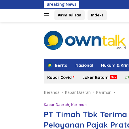
Langsung
Breaking News
Hadir di Grand 
ke
konten
Kirim Tulisan
Indeks
tutup
Berita
Nasional
Hukum & Krim
Kabar Covid
Loker Batam
#
Beranda
Kabar Daerah
Karimun
Kabar Daerah
,
Karimun
PT Timah Tbk Terima 
Pelayanan Pajak Pra