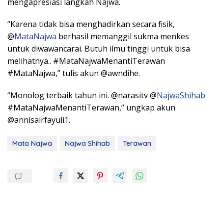
mengapresiasi langkah Najwa.
“Karena tidak bisa menghadirkan secara fisik,
@
MataNajwa
berhasil memanggil sukma menkes
untuk diwawancarai. Butuh ilmu tinggi untuk bisa
melihatnya.. #MataNajwaMenantiTerawan
#MataNajwa,” tulis akun @awndihe.
“Monolog terbaik tahun ini. @narasitv @
NajwaShihab
#MataNajwaMenantiTerawan,” ungkap akun
@annisairfayuli1.
Mata Najwa
Najwa Shihab
Terawan