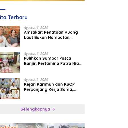
ita Terbaru
Agustus 6, 2026
Amsakar: Penataan Ruang
Laut Bukan Hambatan,
Justru Perkuat Iklim Investasi
Batam
Agustus 6, 2026
Pulihkan Sumbar Pasca
Banjir, Pertamina Patra Niaga
Turun Tangan Salurkan
Bantuan Kemanusiaan
Agustus 5, 2026
Kejari Karimun dan KSOP
Perpanjang Kerja Sama,
Perkuat Kepastian Hukum di
Sektor Maritim
Selengkapnya