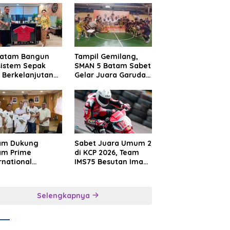
Batam Bangun
Tampil Gemilang,
sistem Sepak
SMAN 5 Batam Sabet
 Berkelanjutan
Gelar Juara Garuda
at Batam
Yaksa Cup I Kepri
mier FC
2026
am Dukung
Sabet Juara Umum 2
am Prime
di KCP 2026, Team
rnational
IMS75 Besutan Iman
sroot Football
Sutiawan Borong
ival 2026,
Podium
uat Sport
Selengkapnya
rism dan
sahabatan
onesia–
gapura–Brunei–