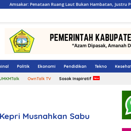
enataan Ruang Laut Bukan Hambatan, Justru Perkuat Iklim Inv
inal
Politik
Ekonomi
Pendidikan
Tekno
Keseha
UMKMTalk
OwnTalk TV
Sosok Inspiratif
 Kepri Musnahkan Sabu