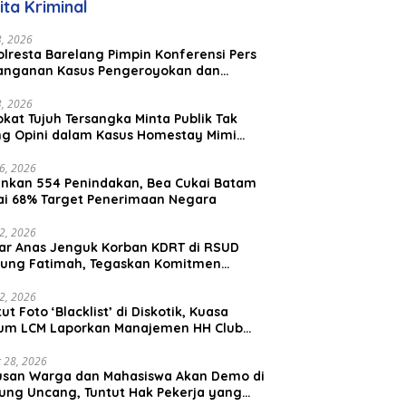
ita Kriminal
aysia
23, 2026
lresta Barelang Pimpin Konferensi Pers
anganan Kasus Pengeroyokan dan
aniayaan yang Viral di Media Sosial
23, 2026
kat Tujuh Tersangka Minta Publik Tak
ing Opini dalam Kasus Homestay Mimi
o
26, 2026
nkan 554 Penindakan, Bea Cukai Batam
ai 68% Target Penerimaan Negara
22, 2026
ar Anas Jenguk Korban KDRT di RSUD
ung Fatimah, Tegaskan Komitmen
lindungan Anak dan Korban Kekerasan
12, 2026
ut Foto ‘Blacklist’ di Diskotik, Kuasa
um LCM Laporkan Manajemen HH Club
am Ke Polresta Barelang
 28, 2026
usan Warga dan Mahasiswa Akan Demo di
ung Uncang, Tuntut Hak Pekerja yang