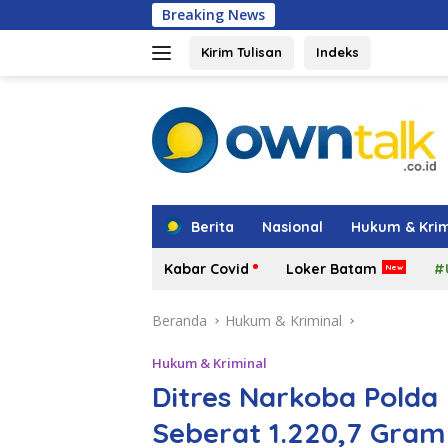
Langsung
Breaking News
Amsakar: P
ke
konten
Kirim Tulisan
Indeks
tutup
Berita
Nasional
Hukum & Krim
Kabar Covid
Loker Batam
#
Beranda
Hukum & Kriminal
Hukum & Kriminal
Ditres Narkoba Polda
Seberat 1.220,7 Gram