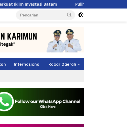
estasi Batam
Pulihkan Sumbar Pasca Banjir, Pertamin
tutup
tan
Internasional
Kabar Daerah