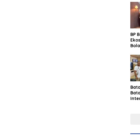
BP 
Eko
Bola
Lew
Pre
Bat
Bat
Inte
Gras
Fest
Perk
Tou
Per
Ind
Sin