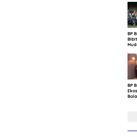
BP 
Bibi
Mud
Prim
Gras
Fest
BP 
Eko
Bola
Lew
Pre