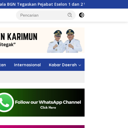
Pejabat Eselon 1 dan 2 Wajib Berkarya di Daerah, Bukan Menu
tutup
tan
Internasional
Kabar Daerah