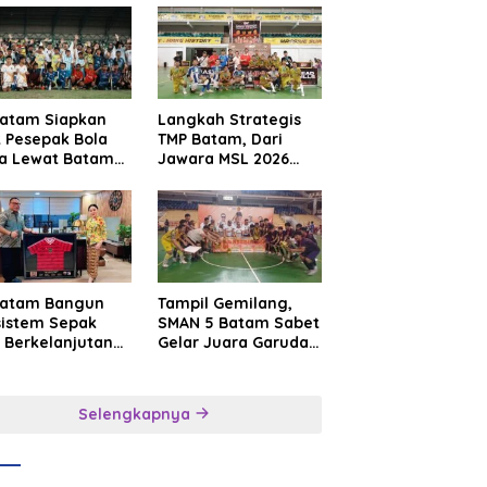
Batam Siapkan
Langkah Strategis
t Pesepak Bola
TMP Batam, Dari
a Lewat Batam
Jawara MSL 2026
e International
Menuju Panggung
sroot Football
Internasional
ival 2026
Batam Bangun
Tampil Gemilang,
sistem Sepak
SMAN 5 Batam Sabet
 Berkelanjutan
Gelar Juara Garuda
at Batam
Yaksa Cup I Kepri
mier FC
2026
Selengkapnya