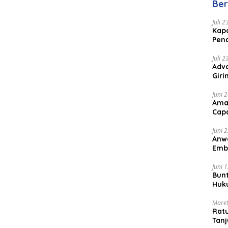
Ber
Juli 
Kapo
Pen
Peng
Juli 
Advo
Gir
Coc
Juni 
Ama
Cap
Juni 
Anw
Emb
Per
Juni 
Bunt
Huk
Bat
Maret
Rat
Tanj