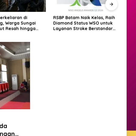
erkeliaran di
RSBP Batam Naik Kelas, Raih
BP B
g, Warga Sungai
Diamond Status WSO untuk
Pese
ut Resah hingga
Layanan Stroke Berstandar
Bata
gadang
Internasional
Grass
2026
rda
anaan