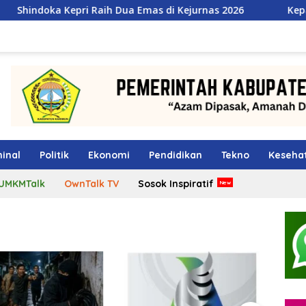
i Raih Dua Emas di Kejurnas 2026
Kepala BGN Tegaskan 
inal
Politik
Ekonomi
Pendidikan
Tekno
Keseha
UMKMTalk
OwnTalk TV
Sosok Inspiratif