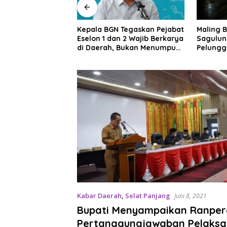
pri Raih Dua
Kepala BGN Tegaskan Pejabat
Maling B
urnas 2026
Eselon 1 dan 2 Wajib Berkarya
Sagulun
di Daerah, Bukan Menumpuk
Pelungg
di Jakarta
Rela Be
Kabar Daerah
,
Selat Panjang
Juni 8, 2021
Bupati Menyampaikan Ranpe
Pertanggungjawaban Pelaks