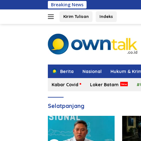
Langsung
Breaking News
Shindoka Kepr
ke
konten
Kirim Tulisan
Indeks
tutup
Berita
Nasional
Hukum & Krim
Kabar Covid
Loker Batam
#
Selatpanjang