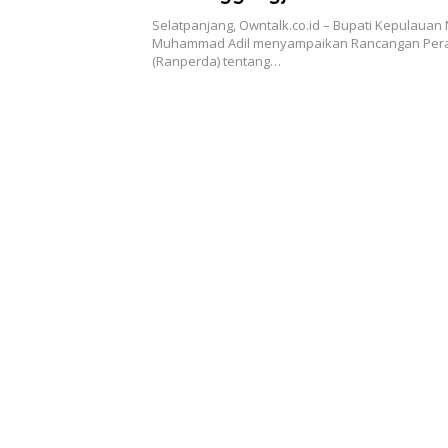
APBD 2020
Selatpanjang, Owntalk.co.id – Bupati Kepulauan 
Muhammad Adil menyampaikan Rancangan Pera
(Ranperda) tentang…