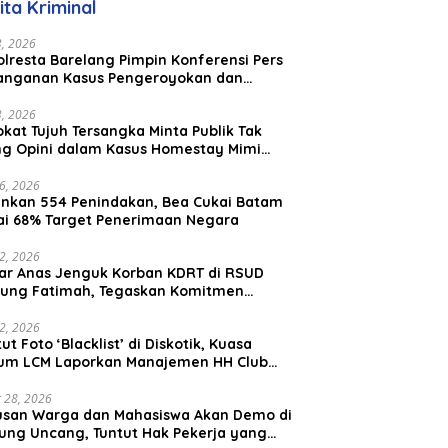
ita Kriminal
23, 2026
lresta Barelang Pimpin Konferensi Pers
anganan Kasus Pengeroyokan dan
aniayaan yang Viral di Media Sosial
23, 2026
kat Tujuh Tersangka Minta Publik Tak
ing Opini dalam Kasus Homestay Mimi
o
26, 2026
nkan 554 Penindakan, Bea Cukai Batam
ai 68% Target Penerimaan Negara
22, 2026
ar Anas Jenguk Korban KDRT di RSUD
ung Fatimah, Tegaskan Komitmen
lindungan Anak dan Korban Kekerasan
12, 2026
ut Foto ‘Blacklist’ di Diskotik, Kuasa
um LCM Laporkan Manajemen HH Club
am Ke Polresta Barelang
 28, 2026
usan Warga dan Mahasiswa Akan Demo di
ung Uncang, Tuntut Hak Pekerja yang