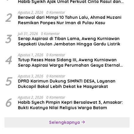
Habib Syeikh Ajak Umat Perkuat Cinta Rasul dan
Persatuan
2
Agustus 2, 2026
0 Komentar
Berawal dari Mimpi 10 Tahun Lalu, Ahmad Muzani
Resmikan Ponpes Nur Iman di Pulau Kasu
3
Juli 31, 2026
0 Komentar
Serap Aspirasi di Tiban Lama, Aweng Kurniawan
Sepakati Usulan Jembatan Hingga Gardu Listrik
4
Agustus 1, 2026
0 Komentar
Tutup Reses Masa Sidang III, Aweng Kurniawan
Serap Aspirasi Warga Perumahan Gesya Eternal
soal USB SD
5
Agustus 3, 2026
0 Komentar
DPRD Karimun Dukung SIMPATI DESA, Layanan
Dukcapil Bakal Lebih Dekat ke Masyarakat
6
Agustus 2, 2026
0 Komentar
Habib Syech Pimpin Kepri Bersalawat 3, Amsakar:
Bukti Kuatnya Nilai Religius Warga Batam
Selengkapnya