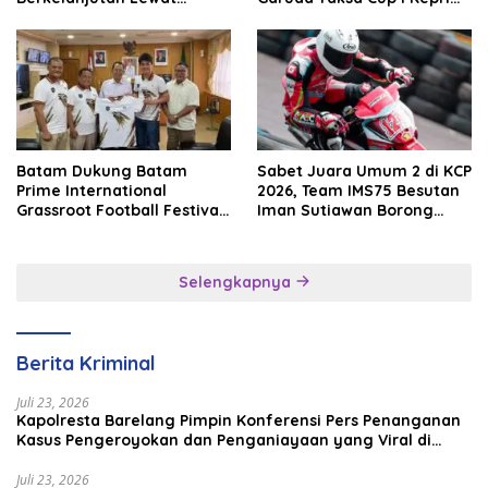
Batam Premier FC
2026
Batam Dukung Batam
Sabet Juara Umum 2 di KCP
Prime International
2026, Team IMS75 Besutan
Grassroot Football Festival
Iman Sutiawan Borong
2026, Perkuat Sport
Podium
Tourism dan Persahabatan
Indonesia–Singapura–
Selengkapnya
Brunei–Malaysia
Berita Kriminal
Juli 23, 2026
Kapolresta Barelang Pimpin Konferensi Pers Penanganan
Kasus Pengeroyokan dan Penganiayaan yang Viral di
Media Sosial
Juli 23, 2026