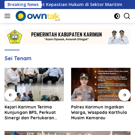
Langsung
ma, Perkuat Kepastian Hukum di Sektor Maritim
Breaking News
Kejari
ke
konten
Sei Tenam
Kejari Karimun Terima
Polres Karimun Ingatkan
Kunjungan BPS, Perkuat
Warga, Waspada Karthula
Sinergi dan Pertukaran
Musim Kemarau
Data