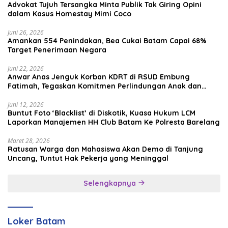
Advokat Tujuh Tersangka Minta Publik Tak Giring Opini
dalam Kasus Homestay Mimi Coco
Juni 26, 2026
Amankan 554 Penindakan, Bea Cukai Batam Capai 68%
Target Penerimaan Negara
Juni 22, 2026
Anwar Anas Jenguk Korban KDRT di RSUD Embung
Fatimah, Tegaskan Komitmen Perlindungan Anak dan
Korban Kekerasan
Juni 12, 2026
Buntut Foto ‘Blacklist’ di Diskotik, Kuasa Hukum LCM
Laporkan Manajemen HH Club Batam Ke Polresta Barelang
Maret 28, 2026
Ratusan Warga dan Mahasiswa Akan Demo di Tanjung
Uncang, Tuntut Hak Pekerja yang Meninggal
Selengkapnya
Loker Batam