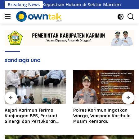
Langsung
erkuat Kepastian Hukum di Sektor Maritim
Breaking News
Kejari Kari
ke
konten
sandiaga uno
Kejari Karimun Terima
Polres Karimun Ingatkan
Kunjungan BPS, Perkuat
Warga, Waspada Karthula
Sinergi dan Pertukaran
Musim Kemarau
Data