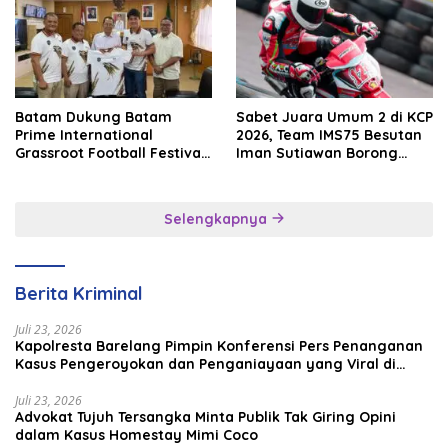
Batam Dukung Batam
Sabet Juara Umum 2 di KCP
Prime International
2026, Team IMS75 Besutan
Grassroot Football Festival
Iman Sutiawan Borong
2026, Perkuat Sport
Podium
Tourism dan Persahabatan
Indonesia–Singapura–
Selengkapnya
Brunei–Malaysia
Berita Kriminal
Juli 23, 2026
Kapolresta Barelang Pimpin Konferensi Pers Penanganan
Kasus Pengeroyokan dan Penganiayaan yang Viral di
Media Sosial
Juli 23, 2026
Advokat Tujuh Tersangka Minta Publik Tak Giring Opini
dalam Kasus Homestay Mimi Coco