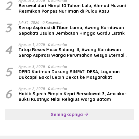
2
Agustus 2, 2026
0 Komentar
Berawal dari Mimpi 10 Tahun Lalu, Ahmad Muzani
Resmikan Ponpes Nur Iman di Pulau Kasu
3
Juli 31, 2026
0 Komentar
Serap Aspirasi di Tiban Lama, Aweng Kurniawan
Sepakati Usulan Jembatan Hingga Gardu Listrik
4
Agustus 1, 2026
0 Komentar
Tutup Reses Masa Sidang III, Aweng Kurniawan
Serap Aspirasi Warga Perumahan Gesya Eternal
soal USB SD
5
Agustus 3, 2026
0 Komentar
DPRD Karimun Dukung SIMPATI DESA, Layanan
Dukcapil Bakal Lebih Dekat ke Masyarakat
6
Agustus 2, 2026
0 Komentar
Habib Syech Pimpin Kepri Bersalawat 3, Amsakar:
Bukti Kuatnya Nilai Religius Warga Batam
Selengkapnya