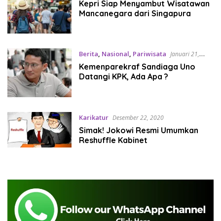
Kepri Siap Menyambut Wisatawan
Mancanegara dari Singapura
Berita
,
Nasional
,
Pariwisata
Januari 21,
2021
Kemenparekraf Sandiaga Uno
Datangi KPK, Ada Apa ?
Karikatur
Desember 22, 2020
Simak! Jokowi Resmi Umumkan
Reshuffle Kabinet