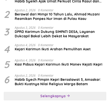
Habib Syeikh Ajak Umat Perkuat Cinta Rasul dan
Persatuan
2
Agustus 2, 2026
0 Komentar
Berawal dari Mimpi 10 Tahun Lalu, Ahmad Muzani
Resmikan Ponpes Nur Iman di Pulau Kasu
3
Agustus 3, 2026
0 Komentar
DPRD Karimun Dukung SIMPATI DESA, Layanan
Dukcapil Bakal Lebih Dekat ke Masyarakat
4
Agustus 4, 2026
0 Komentar
Kejari Karimun Ikuti Arahan Pemulihan Aset
5
Agustus 4, 2026
0 Komentar
Kasi Pidsus Kejari Karimun Ikuti Monev Kejati Kepri
6
Agustus 2, 2026
0 Komentar
Habib Syech Pimpin Kepri Bersalawat 3, Amsakar:
Bukti Kuatnya Nilai Religius Warga Batam
Selengkapnya