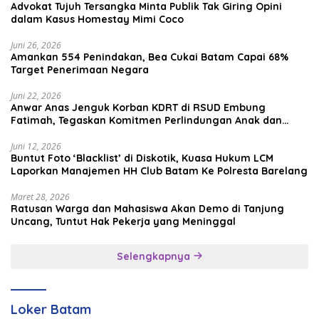
Advokat Tujuh Tersangka Minta Publik Tak Giring Opini
dalam Kasus Homestay Mimi Coco
Juni 26, 2026
Amankan 554 Penindakan, Bea Cukai Batam Capai 68%
Target Penerimaan Negara
Juni 22, 2026
Anwar Anas Jenguk Korban KDRT di RSUD Embung
Fatimah, Tegaskan Komitmen Perlindungan Anak dan
Korban Kekerasan
Juni 12, 2026
Buntut Foto ‘Blacklist’ di Diskotik, Kuasa Hukum LCM
Laporkan Manajemen HH Club Batam Ke Polresta Barelang
Maret 28, 2026
Ratusan Warga dan Mahasiswa Akan Demo di Tanjung
Uncang, Tuntut Hak Pekerja yang Meninggal
Selengkapnya
Loker Batam