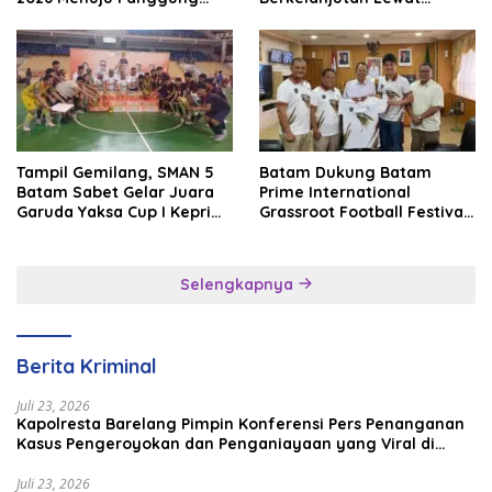
Internasional
Batam Premier FC
Tampil Gemilang, SMAN 5
Batam Dukung Batam
Batam Sabet Gelar Juara
Prime International
Garuda Yaksa Cup I Kepri
Grassroot Football Festival
2026
2026, Perkuat Sport
Tourism dan Persahabatan
Indonesia–Singapura–
Selengkapnya
Brunei–Malaysia
Berita Kriminal
Juli 23, 2026
Kapolresta Barelang Pimpin Konferensi Pers Penanganan
Kasus Pengeroyokan dan Penganiayaan yang Viral di
Media Sosial
Juli 23, 2026