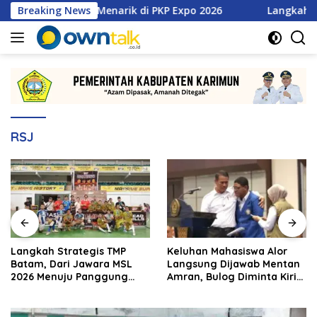
Langsung
tan Promo Menarik di PKP Expo 2026
Breaking News
Langkah Strategis 
ke
konten
RSJ
Langkah Strategis TMP
Keluhan Mahasiswa Alor
Batam, Dari Jawara MSL
Langsung Dijawab Mentan
2026 Menuju Panggung
Amran, Bulog Diminta Kirim
Internasional
Beras Hari Itu Juga