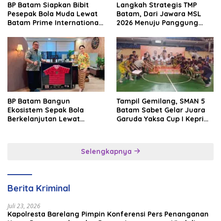
BP Batam Siapkan Bibit
Langkah Strategis TMP
Pesepak Bola Muda Lewat
Batam, Dari Jawara MSL
Batam Prime International
2026 Menuju Panggung
Grassroot Football Festival
Internasional
2026
BP Batam Bangun
Tampil Gemilang, SMAN 5
Ekosistem Sepak Bola
Batam Sabet Gelar Juara
Berkelanjutan Lewat
Garuda Yaksa Cup I Kepri
Batam Premier FC
2026
Selengkapnya
Berita Kriminal
Juli 23, 2026
Kapolresta Barelang Pimpin Konferensi Pers Penanganan