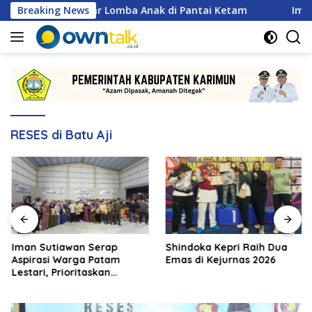
Langsung
rimun Gelar Lomba Anak di Pantai Ketam
Breaking News
Iman Sutiawa
ke
konten
RESES di Batu Aji
Iman Sutiawan Serap
Shindoka Kepri Raih Dua
Aspirasi Warga Patam
Emas di Kejurnas 2026
Lestari, Prioritaskan
Pembangunan Rumah
Ibadah