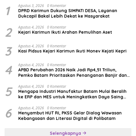
1
Agustus 3, 2026
0 Komentar
DPRD Karimun Dukung SIMPATI DESA, Layanan
Dukcapil Bakal Lebih Dekat ke Masyarakat
2
Agustus 4, 2026
0 Komentar
Kejari Karimun Ikuti Arahan Pemulihan Aset
3
Agustus 4, 2026
0 Komentar
Kasi Pidsus Kejari Karimun Ikuti Monev Kejati Kepri
4
Agustus 4, 2026
0 Komentar
APBD Perubahan 2026 Naik Jadi Rp4,51 Triliun,
Pemko Batam Prioritaskan Penanganan Banjir dan
Pendidikan
5
Agustus 4, 2026
0 Komentar
Mengapa Industri Manufaktur Batam Mulai Beralih
ke ERP dan MES untuk Meningkatkan Daya Saing
Global
6
Agustus 4, 2026
0 Komentar
Menyambut HUT RI, PKSS Gelar Dialog Wawasan
Kebangsaan dan Literasi Digital di Polibatam
Selengkapnya