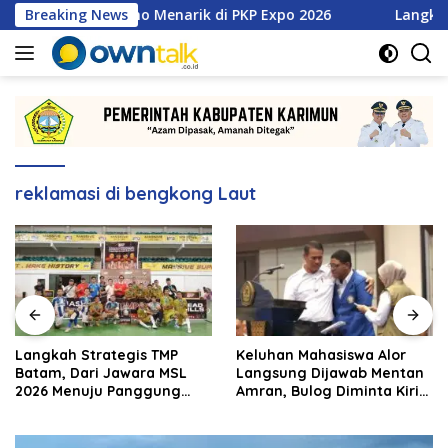
Langsung
eretan Promo Menarik di PKP Expo 2026
Breaking News
Langkah Strateg
ke
konten
reklamasi di bengkong Laut
Langkah Strategis TMP
Keluhan Mahasiswa Alor
Batam, Dari Jawara MSL
Langsung Dijawab Mentan
2026 Menuju Panggung
Amran, Bulog Diminta Kirim
Internasional
Beras Hari Itu Juga