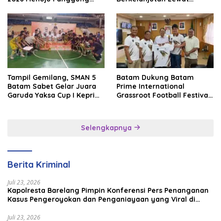
Internasional
Batam Premier FC
Tampil Gemilang, SMAN 5
Batam Dukung Batam
Batam Sabet Gelar Juara
Prime International
Garuda Yaksa Cup I Kepri
Grassroot Football Festival
2026
2026, Perkuat Sport
Tourism dan Persahabatan
Indonesia–Singapura–
Selengkapnya
Brunei–Malaysia
Berita Kriminal
Juli 23, 2026
Kapolresta Barelang Pimpin Konferensi Pers Penanganan
Kasus Pengeroyokan dan Penganiayaan yang Viral di
Media Sosial
Juli 23, 2026