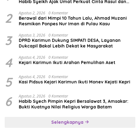
Habib Syeikh Ajak Umat Perkuat Cinta Rasul dan
Persatuan
2
Agustus 2, 2026
0 Komentar
Berawal dari Mimpi 10 Tahun Lalu, Ahmad Muzani
Resmikan Ponpes Nur Iman di Pulau Kasu
3
Agustus 3, 2026
0 Komentar
DPRD Karimun Dukung SIMPATI DESA, Layanan
Dukcapil Bakal Lebih Dekat ke Masyarakat
4
Agustus 4, 2026
0 Komentar
Kejari Karimun Ikuti Arahan Pemulihan Aset
5
Agustus 4, 2026
0 Komentar
Kasi Pidsus Kejari Karimun Ikuti Monev Kejati Kepri
6
Agustus 2, 2026
0 Komentar
Habib Syech Pimpin Kepri Bersalawat 3, Amsakar:
Bukti Kuatnya Nilai Religius Warga Batam
Selengkapnya