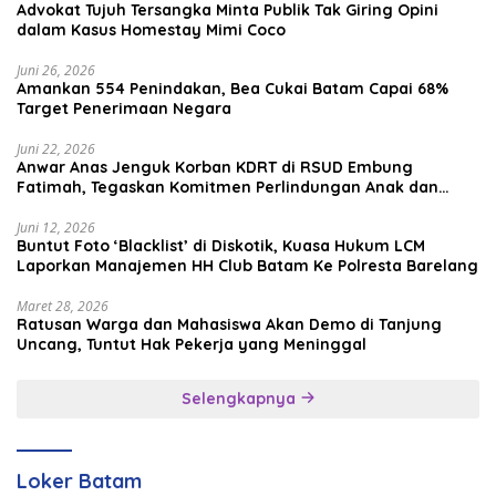
Advokat Tujuh Tersangka Minta Publik Tak Giring Opini
dalam Kasus Homestay Mimi Coco
Juni 26, 2026
Amankan 554 Penindakan, Bea Cukai Batam Capai 68%
Target Penerimaan Negara
Juni 22, 2026
Anwar Anas Jenguk Korban KDRT di RSUD Embung
Fatimah, Tegaskan Komitmen Perlindungan Anak dan
Korban Kekerasan
Juni 12, 2026
Buntut Foto ‘Blacklist’ di Diskotik, Kuasa Hukum LCM
Laporkan Manajemen HH Club Batam Ke Polresta Barelang
Maret 28, 2026
Ratusan Warga dan Mahasiswa Akan Demo di Tanjung
Uncang, Tuntut Hak Pekerja yang Meninggal
Selengkapnya
Loker Batam