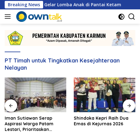
Langsung
SS Karimun Gelar Lomba Anak di Pantai Ketam
Breaking News
Iman Su
ke
konten
PT Timah untuk Tingkatkan Kesejahteraan
Nelayan
Iman Sutiawan Serap
Shindoka Kepri Raih Dua
Aspirasi Warga Patam
Emas di Kejurnas 2026
Lestari, Prioritaskan
Pembangunan Rumah