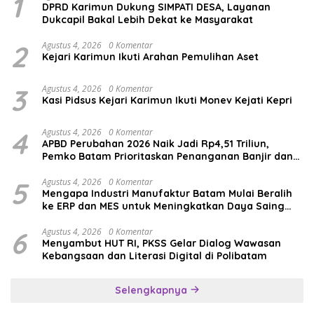
1
DPRD Karimun Dukung SIMPATI DESA, Layanan
Dukcapil Bakal Lebih Dekat ke Masyarakat
2
Agustus 4, 2026
0 Komentar
Kejari Karimun Ikuti Arahan Pemulihan Aset
3
Agustus 4, 2026
0 Komentar
Kasi Pidsus Kejari Karimun Ikuti Monev Kejati Kepri
4
Agustus 4, 2026
0 Komentar
APBD Perubahan 2026 Naik Jadi Rp4,51 Triliun,
Pemko Batam Prioritaskan Penanganan Banjir dan
Pendidikan
5
Agustus 4, 2026
0 Komentar
Mengapa Industri Manufaktur Batam Mulai Beralih
ke ERP dan MES untuk Meningkatkan Daya Saing
Global
6
Agustus 4, 2026
0 Komentar
Menyambut HUT RI, PKSS Gelar Dialog Wawasan
Kebangsaan dan Literasi Digital di Polibatam
Selengkapnya