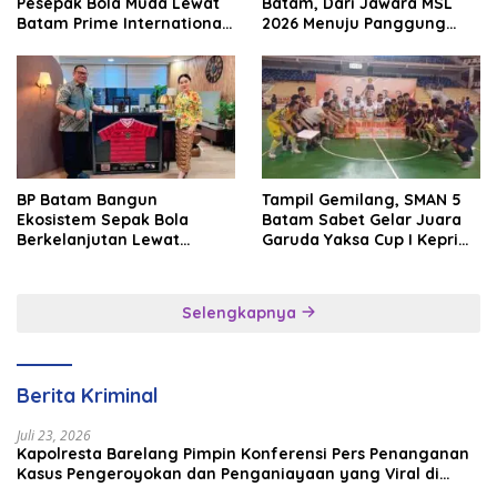
Pesepak Bola Muda Lewat
Batam, Dari Jawara MSL
Batam Prime International
2026 Menuju Panggung
Grassroot Football Festival
Internasional
2026
BP Batam Bangun
Tampil Gemilang, SMAN 5
Ekosistem Sepak Bola
Batam Sabet Gelar Juara
Berkelanjutan Lewat
Garuda Yaksa Cup I Kepri
Batam Premier FC
2026
Selengkapnya
Berita Kriminal
Juli 23, 2026
Kapolresta Barelang Pimpin Konferensi Pers Penanganan
Kasus Pengeroyokan dan Penganiayaan yang Viral di
Media Sosial