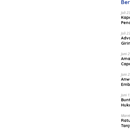
Ber
Juli 
Kapo
Pen
Peng
Juli 
Advo
Gir
Coc
Juni 
Ama
Cap
Juni 
Anw
Emb
Per
Juni 
Bunt
Huk
Bat
Maret
Rat
Tanj