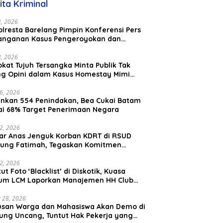
ita Kriminal
Malaysia
23, 2026
lresta Barelang Pimpin Konferensi Pers
anganan Kasus Pengeroyokan dan
aniayaan yang Viral di Media Sosial
23, 2026
kat Tujuh Tersangka Minta Publik Tak
ing Opini dalam Kasus Homestay Mimi
o
26, 2026
nkan 554 Penindakan, Bea Cukai Batam
ai 68% Target Penerimaan Negara
22, 2026
ar Anas Jenguk Korban KDRT di RSUD
ung Fatimah, Tegaskan Komitmen
lindungan Anak dan Korban Kekerasan
12, 2026
ut Foto ‘Blacklist’ di Diskotik, Kuasa
um LCM Laporkan Manajemen HH Club
am Ke Polresta Barelang
 28, 2026
usan Warga dan Mahasiswa Akan Demo di
ung Uncang, Tuntut Hak Pekerja yang