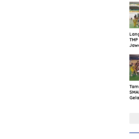
Lan
TMP 
Jaw
Men
Inte
Tam
SMA
Gel
Yaks
202