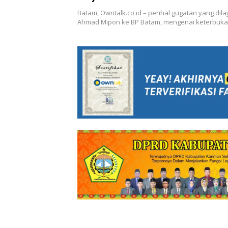
Berikan Informasi Asli ke Ah
Batam, Owntalk.co.id – perihal gugatan yang dil
Ahmad Mipon ke BP Batam, mengenai keterbuk