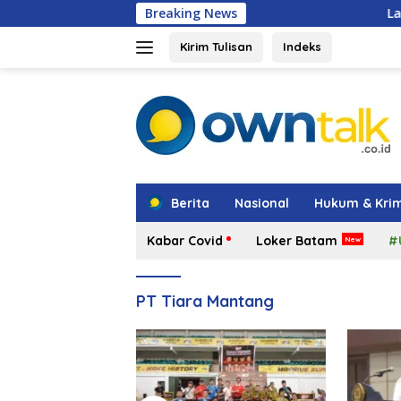
Langsung
Breaking News
Langkah Strategis TMP
ke
konten
Kirim Tulisan
Indeks
tutup
Berita
Nasional
Hukum & Krim
Kabar Covid
Loker Batam
#
PT Tiara Mantang