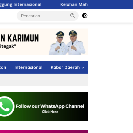
Keluhan Mahasiswa Alor Langsung Dijawab Mentan Amran
tutup
tan
Internasional
Kabar Daerah