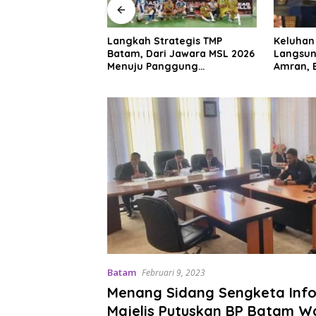
rategis TMP
Keluhan Mahasiswa Alor
BP Bata
i Jawara MSL 2026
Langsung Dijawab Mentan
Layanan
nggung
Amran, Bulog Diminta Kirim
Reguler 
al
Beras Hari Itu Juga
Lewat L
Batam
Februari 9, 2023
Menang Sidang Sengketa Info
Majelis Putuskan BP Batam Wa