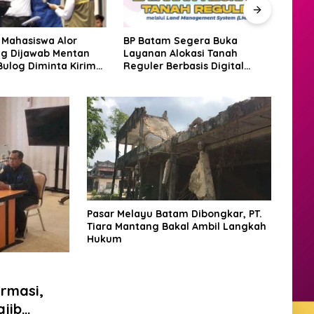
m Segera Buka
Amsakar: Penataan Ruang
Puli
 Alokasi Tanah
Laut Bukan Hambatan,
Banji
Berbasis Digital
Justru Perkuat Iklim Investasi
Turu
MS
Batam
Bant
Pasar Melayu Batam Dibongkar, PT.
Tiara Mantang Bakal Ambil Langkah
Hukum
rmasi,
jib