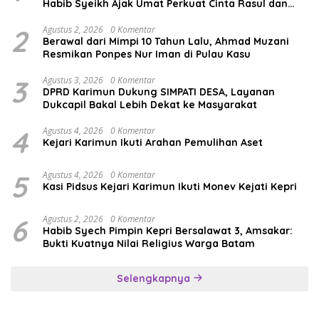
Habib Syeikh Ajak Umat Perkuat Cinta Rasul dan
Persatuan
2
Agustus 2, 2026
0 Komentar
Berawal dari Mimpi 10 Tahun Lalu, Ahmad Muzani
Resmikan Ponpes Nur Iman di Pulau Kasu
3
Agustus 3, 2026
0 Komentar
DPRD Karimun Dukung SIMPATI DESA, Layanan
Dukcapil Bakal Lebih Dekat ke Masyarakat
4
Agustus 4, 2026
0 Komentar
Kejari Karimun Ikuti Arahan Pemulihan Aset
5
Agustus 4, 2026
0 Komentar
Kasi Pidsus Kejari Karimun Ikuti Monev Kejati Kepri
6
Agustus 2, 2026
0 Komentar
Habib Syech Pimpin Kepri Bersalawat 3, Amsakar:
Bukti Kuatnya Nilai Religius Warga Batam
Selengkapnya