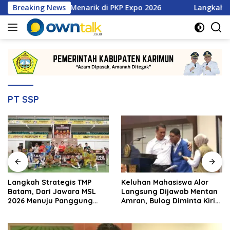
Langsung
etan Promo Menarik di PKP Expo 2026
Breaking News
Langkah Strategis
ke
konten
PT SSP
Langkah Strategis TMP
Keluhan Mahasiswa Alor
Batam, Dari Jawara MSL
Langsung Dijawab Mentan
2026 Menuju Panggung
Amran, Bulog Diminta Kirim
Internasional
Beras Hari Itu Juga