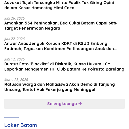
Advokat Tujuh Tersangka Minta Publik Tak Giring Opini
dalam Kasus Homestay Mimi Coco
Juni 26, 2026
Amankan 554 Penindakan, Bea Cukai Batam Capai 68%
Target Penerimaan Negara
Juni 22, 2026
Anwar Anas Jenguk Korban KDRT di RSUD Embung
Fatimah, Tegaskan Komitmen Perlindungan Anak dan
Korban Kekerasan
Juni 12, 2026
Buntut Foto ‘Blacklist’ di Diskotik, Kuasa Hukum LCM
Laporkan Manajemen HH Club Batam Ke Polresta Barelang
Maret 28, 2026
Ratusan Warga dan Mahasiswa Akan Demo di Tanjung
Uncang, Tuntut Hak Pekerja yang Meninggal
Selengkapnya
Loker Batam