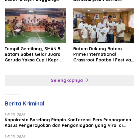
Internasional
Batam Premier FC
Tampil Gemilang, SMAN 5
Batam Dukung Batam
Batam Sabet Gelar Juara
Prime International
Garuda Yaksa Cup I Kepri
Grassroot Football Festival
2026
2026, Perkuat Sport
Tourism dan Persahabatan
Indonesia–Singapura–
Selengkapnya
Brunei–Malaysia
Berita Kriminal
Juli 23, 2026
Kapolresta Barelang Pimpin Konferensi Pers Penanganan
Kasus Pengeroyokan dan Penganiayaan yang Viral di
Media Sosial
Juli 23, 2026