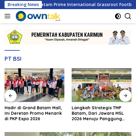
Langsung
ewat Batam Prime International Grassroot Football Festival 20
Breaking News
ke
konten
PT BSI
Hadir di Grand Batam Mall,
Langkah Strategis TMP
Ini Deretan Promo Menarik
Batam, Dari Jawara MSL
di PKP Expo 2026
2026 Menuju Panggung
Internasional