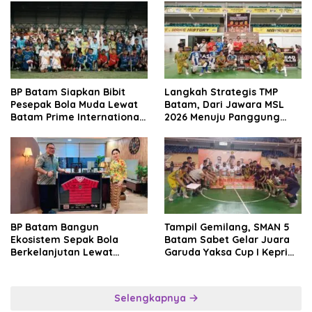
BP Batam Siapkan Bibit
Langkah Strategis TMP
Pesepak Bola Muda Lewat
Batam, Dari Jawara MSL
Batam Prime International
2026 Menuju Panggung
Grassroot Football Festival
Internasional
2026
BP Batam Bangun
Tampil Gemilang, SMAN 5
Ekosistem Sepak Bola
Batam Sabet Gelar Juara
Berkelanjutan Lewat
Garuda Yaksa Cup I Kepri
Batam Premier FC
2026
Selengkapnya