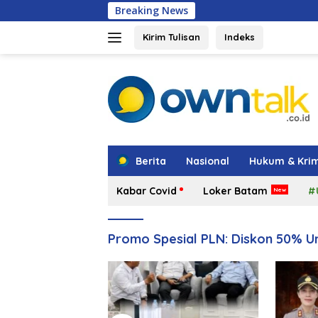
Langsung
Breaking News
Kejari Karimun
ke
konten
Kirim Tulisan
Indeks
tutup
Berita
Nasional
Hukum & Krim
Kabar Covid
Loker Batam
#
Promo Spesial PLN: Diskon 50% U