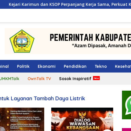
 dan KSOP Perpanjang Kerja Sama, Perkuat Kepastian Hukum di
inal
Politik
Ekonomi
Pendidikan
Tekno
Keseha
UMKMTalk
OwnTalk TV
Sosok Inspiratif
ntuk Layanan Tambah Daya Listrik