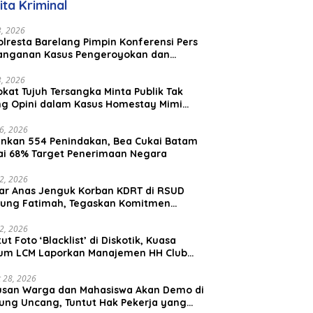
ita Kriminal
aysia
23, 2026
lresta Barelang Pimpin Konferensi Pers
anganan Kasus Pengeroyokan dan
aniayaan yang Viral di Media Sosial
23, 2026
kat Tujuh Tersangka Minta Publik Tak
ing Opini dalam Kasus Homestay Mimi
o
26, 2026
nkan 554 Penindakan, Bea Cukai Batam
ai 68% Target Penerimaan Negara
22, 2026
ar Anas Jenguk Korban KDRT di RSUD
ung Fatimah, Tegaskan Komitmen
lindungan Anak dan Korban Kekerasan
12, 2026
ut Foto ‘Blacklist’ di Diskotik, Kuasa
um LCM Laporkan Manajemen HH Club
am Ke Polresta Barelang
 28, 2026
usan Warga dan Mahasiswa Akan Demo di
ung Uncang, Tuntut Hak Pekerja yang