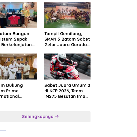
Batam Bangun
Tampil Gemilang,
sistem Sepak
SMAN 5 Batam Sabet
 Berkelanjutan
Gelar Juara Garuda
at Batam
Yaksa Cup I Kepri
mier FC
2026
am Dukung
Sabet Juara Umum 2
am Prime
di KCP 2026, Team
rnational
IMS75 Besutan Iman
sroot Football
Sutiawan Borong
ival 2026,
Podium
uat Sport
Selengkapnya
rism dan
sahabatan
onesia–
gapura–Brunei–