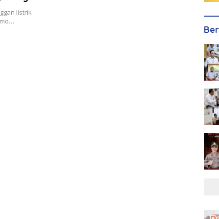
gan listrik
romo…
Ber