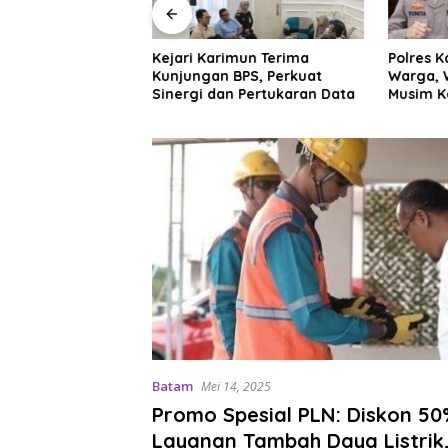
imun dan KSOP
Kejari Karimun Terima
Polres 
 Kerja Sama,
Kunjungan BPS, Perkuat
Warga, 
pastian Hukum di
Sinergi dan Pertukaran Data
Musim 
tim
Batam
Mei 14, 2025
Promo Spesial PLN: Diskon 50
Layanan Tambah Daya Listrik,