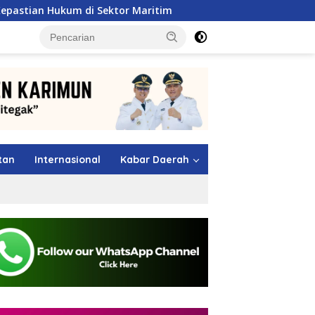
 Sektor Maritim
Kejari Karimun Terima Kunjungan BPS, 
tutup
tan
Internasional
Kabar Daerah