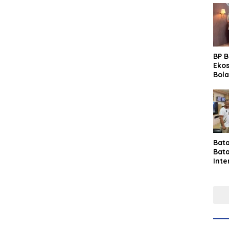
BP 
Eko
Bola
Lew
Pre
Bat
Bat
Inte
Gras
Fest
Perk
Tou
Per
Ind
Sin