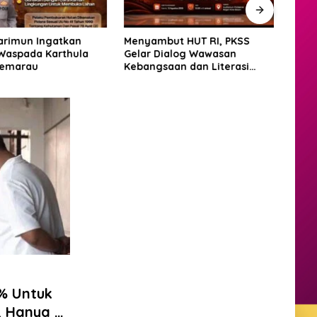
Karimun Ingatkan
Menyambut HUT RI, PKSS
Meng
Waspada Karthula
Gelar Dialog Wawasan
Bata
Kemarau
Kebangsaan dan Literasi
dan 
Digital di Polibatam
Daya
% Untuk
 Hanya di