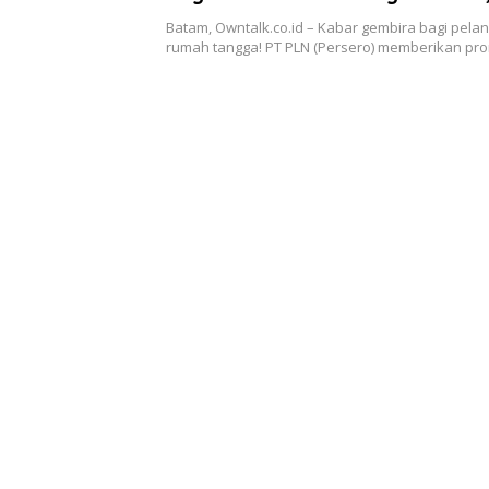
Aplikasi PLN Mobile!
Batam, Owntalk.co.id – Kabar gembira bagi pelang
rumah tangga! PT PLN (Persero) memberikan p