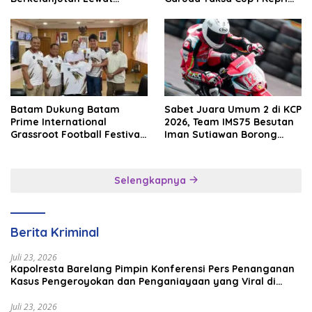
Batam Premier FC
2026
Batam Dukung Batam
Sabet Juara Umum 2 di KCP
Prime International
2026, Team IMS75 Besutan
Grassroot Football Festival
Iman Sutiawan Borong
2026, Perkuat Sport
Podium
Tourism dan Persahabatan
Indonesia–Singapura–
Selengkapnya
Brunei–Malaysia
Berita Kriminal
Juli 23, 2026
Kapolresta Barelang Pimpin Konferensi Pers Penanganan
Kasus Pengeroyokan dan Penganiayaan yang Viral di
Media Sosial
Juli 23, 2026