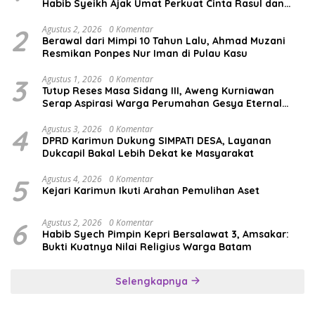
Habib Syeikh Ajak Umat Perkuat Cinta Rasul dan
Persatuan
2
Agustus 2, 2026
0 Komentar
Berawal dari Mimpi 10 Tahun Lalu, Ahmad Muzani
Resmikan Ponpes Nur Iman di Pulau Kasu
3
Agustus 1, 2026
0 Komentar
Tutup Reses Masa Sidang III, Aweng Kurniawan
Serap Aspirasi Warga Perumahan Gesya Eternal
soal USB SD
4
Agustus 3, 2026
0 Komentar
DPRD Karimun Dukung SIMPATI DESA, Layanan
Dukcapil Bakal Lebih Dekat ke Masyarakat
5
Agustus 4, 2026
0 Komentar
Kejari Karimun Ikuti Arahan Pemulihan Aset
6
Agustus 2, 2026
0 Komentar
Habib Syech Pimpin Kepri Bersalawat 3, Amsakar:
Bukti Kuatnya Nilai Religius Warga Batam
Selengkapnya