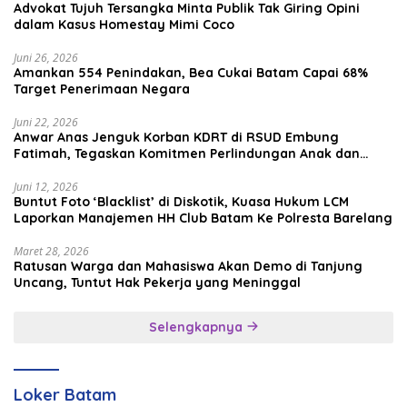
Advokat Tujuh Tersangka Minta Publik Tak Giring Opini
dalam Kasus Homestay Mimi Coco
Juni 26, 2026
Amankan 554 Penindakan, Bea Cukai Batam Capai 68%
Target Penerimaan Negara
Juni 22, 2026
Anwar Anas Jenguk Korban KDRT di RSUD Embung
Fatimah, Tegaskan Komitmen Perlindungan Anak dan
Korban Kekerasan
Juni 12, 2026
Buntut Foto ‘Blacklist’ di Diskotik, Kuasa Hukum LCM
Laporkan Manajemen HH Club Batam Ke Polresta Barelang
Maret 28, 2026
Ratusan Warga dan Mahasiswa Akan Demo di Tanjung
Uncang, Tuntut Hak Pekerja yang Meninggal
Selengkapnya
Loker Batam