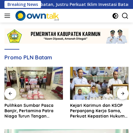
Langsung
kan Hambatan, Justru Perkuat Iklim Investasi Batam
Breaking News
ke
konten
Promo PLN Batam
Pulihkan Sumbar Pasca
Kejari Karimun dan KSOP
Banjir, Pertamina Patra
Perpanjang Kerja Sama,
Niaga Turun Tangan
Perkuat Kepastian Hukum
Salurkan Bantuan
di Sektor Maritim
Kemanusiaan